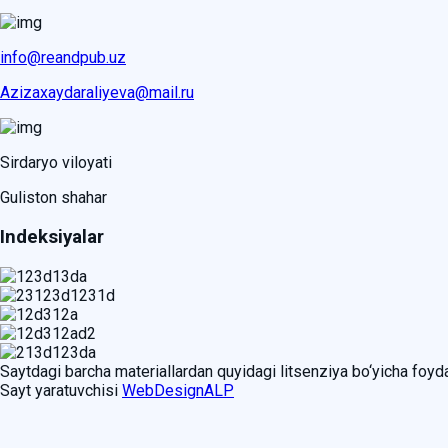
info@reandpub.uz
Azizaxaydaraliyeva@mail.ru
Sirdaryo viloyati
Guliston shahar
Indeksiyalar
Saytdagi barcha materiallardan quyidagi litsenziya bo‘yicha foy
Sayt yaratuvchisi
WebDesignALP