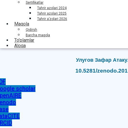
Sertifikatlar
Tahrir azolari 2024
Tahrir azolari 2025
Tahrir a’zolari 2026
Maqola
Qidirsh
Barcha maqola
To’plamlar
Aloqa
Улугов Зафар Атак
10.5281/zenodo.20
DF
oogle scholar
penAIRE
enodo
ase
ataCITE
RCID