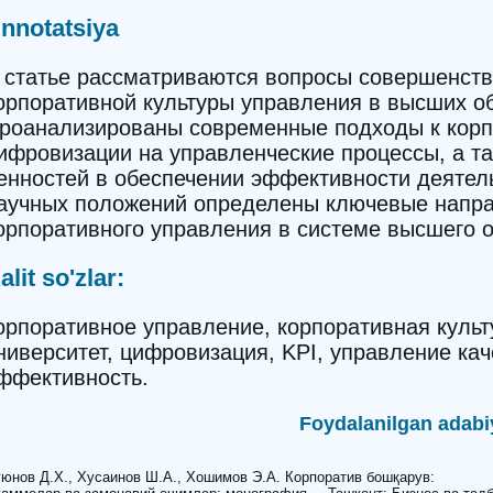
nnotatsiya
 статье рассматриваются вопросы совершенст
орпоративной культуры управления в высших о
роанализированы современные подходы к корп
ифровизации на управленческие процессы, а т
енностей в обеспечении эффективности деятель
аучных положений определены ключевые напр
орпоративного управления в системе высшего 
alit so'zlar:
орпоративное управление, корпоративная культ
ниверситет, цифровизация, KPI, управление ка
ффективность.
Foydalanilgan adabi
юнов Д.Х., Хусаинов Ш.А., Хошимов Э.А. Корпоратив бошқарув: