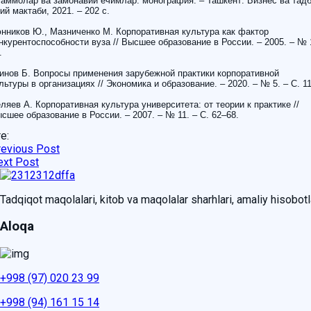
аммолар ва замонавий ечимлар: монография. – Ташкент: Бизнес ва тад
ий мактаби, 2021. – 202 с.
нников Ю., Мазниченко М. Корпоративная культура как фактор
нкурентоспособности вуза // Высшее образование в России. – 2005. – № 1
.
инов Б. Вопросы применения зарубежной практики корпоративной
льтуры в организациях // Экономика и образование. – 2020. – № 5. – С. 1
ляев А. Корпоративная культура университета: от теории к практике //
сшее образование в России. – 2007. – № 11. – С. 62–68.
e:
revious Post
ext Post
Tadqiqot maqolalari, kitob va maqolalar sharhlari, amaliy hisobotlar
Aloqa
+998 (97) 020 23 99
+998 (94) 161 15 14