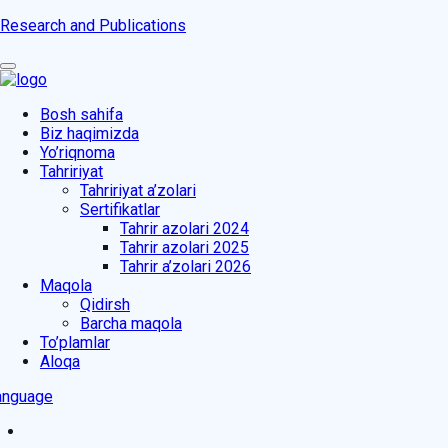
Research and Publications
Bosh sahifa
Biz haqimizda
Yo’riqnoma
Tahririyat
Tahririyat a’zolari
Sertifikatlar
Tahrir azolari 2024
Tahrir azolari 2025
Tahrir a’zolari 2026
Maqola
Qidirsh
Barcha maqola
To’plamlar
Aloqa
anguage