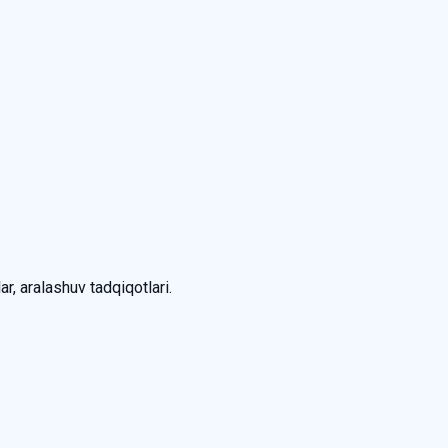
ar, aralashuv tadqiqotlari.