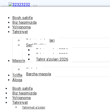
Bosh sahifa
Biz haqimizda
Yo’riqnoma
Tahririyat
Tahririyat a’zolari
Sertifikatlar
Tahrir azolari 2024
Tahrir azolari 2025
Tahrir a’zolari 2026
Maqola
Qidirsh
Barcha maqola
To’plamlar
Aloqa
Bosh sahifa
Biz haqimizda
Yo’riqnoma
Tahririyat
Tahririyat a’zolari