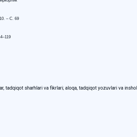
биркорлик
0. – С. 69
14–119
, tadqiqot sharhlari va fikrlari; aloqa, tadqiqot yozuvlari va inshol