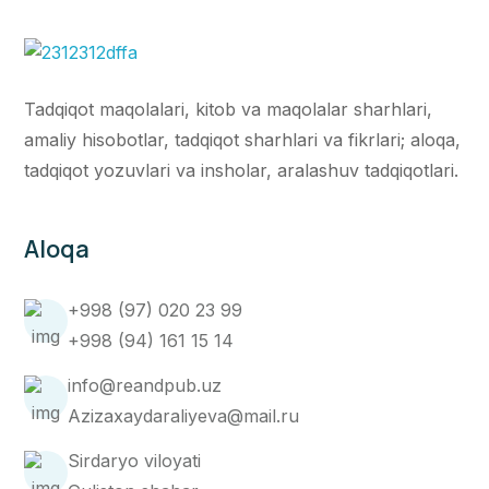
Tadqiqot maqolalari, kitob va maqolalar sharhlari,
amaliy hisobotlar, tadqiqot sharhlari va fikrlari; aloqa,
tadqiqot yozuvlari va insholar, aralashuv tadqiqotlari.
Aloqa
+998 (97) 020 23 99
+998 (94) 161 15 14
info@reandpub.uz
Azizaxaydaraliyeva@mail.ru
Sirdaryo viloyati