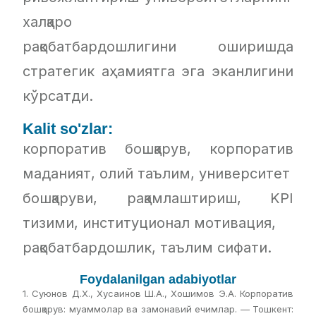
халқаро
рақобатбардошлигини оширишда
стратегик аҳамиятга эга эканлигини
кўрсатди.
Kalit so'zlar:
корпоратив бошқарув, корпоратив
маданият, олий таълим, университет
бошқаруви, рақамлаштириш, KPI
тизими, институционал мотивация,
рақобатбардошлик, таълим сифати.
Foydalanilgan adabiyotlar
1. Суюнов Д.Х., Хусаинов Ш.А., Хошимов Э.А. Корпоратив
бошқарув: муаммолар ва замонавий ечимлар. — Тошкент: