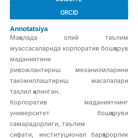
ORCID
Annotatsiya
Мақолада олий таълим
муассасаларида корпоратив бошқарув
маданиятини
ривожлантириш механизмларини
такомиллаштириш масалалари
таҳлил қилинган.
Корпоратив маданиятнинг
университет бошқаруви
самарадорлиги, таълим
сифати, институционал барқарорлик