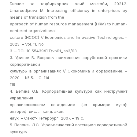
Бизнес ва тадбиркорлик олий мактаби, 2021.2.
Umarxodjaeva M. Increasing efficiency in enterprises by
means of transition from the
approach of human resource management (HRM) to human-
centered organizational
culture (HCOC) // Economics and Innovative Technologies. –
2023. – Vol. 11, No.
3. – DOI: 10.55439/EIT/vol11_iss3/i13.
3. Уринов Б. Вопросы применения зарубежной практики
корпоративной
культуры в организациях // Экономика и образование. –
2020. – № 5. – С. 114
119
4. Бетина О.Б. Корпоративная культура как инструмент
управления
организационным поведением (на примере вуза):
автореф. дис. … канд. экон.
наук. – Санкт-Петербург, 2007. – 19 с.
5. Пепанян Л.С. Управленческий потенциал корпоративной
культуры