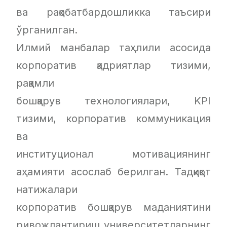
ва рақобатбардошликка таъсири
ўрганилган.
Илмий манбалар таҳлили асосида
корпоратив қадриятлар тизими,
рақамли
бошқарув технологиялари, KPI
тизими, корпоратив коммуникация
ва
институционал мотивациянинг
аҳамияти асослаб берилган. Тадқиқот
натижалари
корпоратив бошқарув маданиятини
ривожлантириш университетларнинг