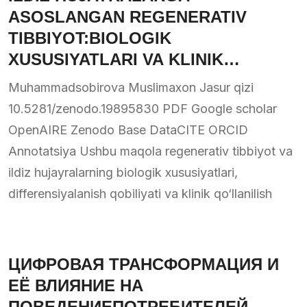
ASOSLANGAN REGENERATIV
TIBBIYOT:BIOLOGIK
XUSUSIYATLARI VA KLINIK
QO‘LLANILISH SAMARADORLIGI
Muhammadsobirova Muslimaxon Jasur qizi
10.5281/zenodo.19895830 PDF Google scholar
OpenAIRE Zenodo Base DataCITE ORCID
Annotatsiya Ushbu maqola regenerativ tibbiyot va
ildiz hujayralarning biologik xususiyatlari,
differensiyalanish qobiliyati va klinik qo‘llanilish
ЦИФРОВАЯ ТРАНСФОРМАЦИЯ И
ЕЁ ВЛИЯНИЕ НА
ПОВЕДЕНИЕПОТРЕБИТЕЛЕЙ