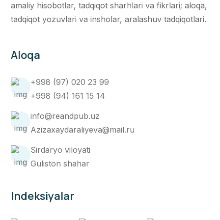
amaliy hisobotlar, tadqiqot sharhlari va fikrlari; aloqa,
tadqiqot yozuvlari va insholar, aralashuv tadqiqotlari.
Aloqa
+998 (97) 020 23 99
+998 (94) 161 15 14
info@reandpub.uz
Azizaxaydaraliyeva@mail.ru
Sirdaryo viloyati
Guliston shahar
Indeksiyalar