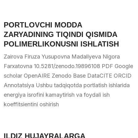
PORTLOVCHI MODDA
ZARYADINING TIQINDI QISMIDA
POLIMERLIKONUSNI ISHLATISH
Zairova Firuza Yusupovna Madaliyeva Nigora
Farxatovna 10.5281/zenodo.19896108 PDF Google
scholar OpenAIRE Zenodo Base DataCITE ORCID
Annotatsiya Ushbu tadqiqotda portlatish ishlarida
energiya isrofini kamaytirish va foydali ish
koeffitsientini oshirish
ILDIZ HUJAYRALARGA