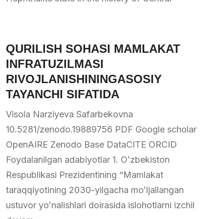
QURILISH SOHASI MAMLAKAT
INFRATUZILMASI
RIVOJLANISHININGASOSIY
TAYANCHI SIFATIDA
Visola Narziyeva Safarbekovna
10.5281/zenodo.19889756 PDF Google scholar
OpenAIRE Zenodo Base DataCITE ORCID
Foydalanilgan adabiyotlar 1. Oʻzbekiston
Respublikasi Prezidentining “Mamlakat
taraqqiyotining 2030-yilgacha moʻljallangan
ustuvor yoʻnalishlari doirasida islohotlarni izchil