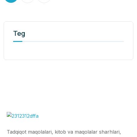
Teg
Tadqiqot maqolalari, kitob va maqolalar sharhlari,