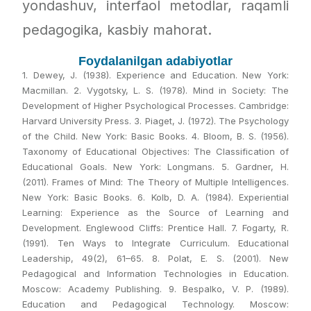
yondashuv, interfaol metodlar, raqamli
pedagogika, kasbiy mahorat.
Foydalanilgan adabiyotlar
1. Dewey, J. (1938). Experience and Education. New York:
Macmillan. 2. Vygotsky, L. S. (1978). Mind in Society: The
Development of Higher Psychological Processes. Cambridge:
Harvard University Press. 3. Piaget, J. (1972). The Psychology
of the Child. New York: Basic Books. 4. Bloom, B. S. (1956).
Taxonomy of Educational Objectives: The Classification of
Educational Goals. New York: Longmans. 5. Gardner, H.
(2011). Frames of Mind: The Theory of Multiple Intelligences.
New York: Basic Books. 6. Kolb, D. A. (1984). Experiential
Learning: Experience as the Source of Learning and
Development. Englewood Cliffs: Prentice Hall. 7. Fogarty, R.
(1991). Ten Ways to Integrate Curriculum. Educational
Leadership, 49(2), 61–65. 8. Polat, E. S. (2001). New
Pedagogical and Information Technologies in Education.
Moscow: Academy Publishing. 9. Bespalko, V. P. (1989).
Education and Pedagogical Technology. Moscow: