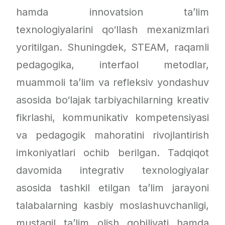
hamda innovatsion ta’lim
texnologiyalarini qo‘llash mexanizmlari
yoritilgan. Shuningdek, STEAM, raqamli
pedagogika, interfaol metodlar,
muammoli ta’lim va refleksiv yondashuv
asosida bo‘lajak tarbiyachilarning kreativ
fikrlashi, kommunikativ kompetensiyasi
va pedagogik mahoratini rivojlantirish
imkoniyatlari ochib berilgan. Tadqiqot
davomida integrativ texnologiyalar
asosida tashkil etilgan ta’lim jarayoni
talabalarning kasbiy moslashuvchanligi,
mustaqil ta’lim olish qobiliyati hamda