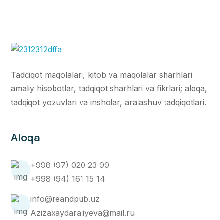
Tadqiqot maqolalari, kitob va maqolalar sharhlari,
amaliy hisobotlar, tadqiqot sharhlari va fikrlari; aloqa,
tadqiqot yozuvlari va insholar, aralashuv tadqiqotlari.
Aloqa
+998 (97) 020 23 99
+998 (94) 161 15 14
info@reandpub.uz
Azizaxaydaraliyeva@mail.ru