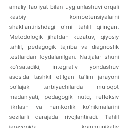
amaliy faoliyat bilan uyg‘unlashuvi orqali
kasbiy kompetensiyalarni
shakllantirishdagi o‘rni tahlil qilingan.
Metodologik jihatdan kuzatuv, qiyosiy
tahlil, pedagogik tajriba va diagnostik
testlardan foydalanilgan. Natijalar shuni
ko‘rsatadiki, integrativ yondashuv
asosida tashkil etilgan ta’lim jarayoni
bo‘lajak tarbiyachilarda muloqot
madaniyati, pedagogik nutq, refleksiv
fikrlash va hamkorlik ko‘nikmalarini
sezilarli darajada rivojlantiradi. Tahlil
jarayonida kommunikativ