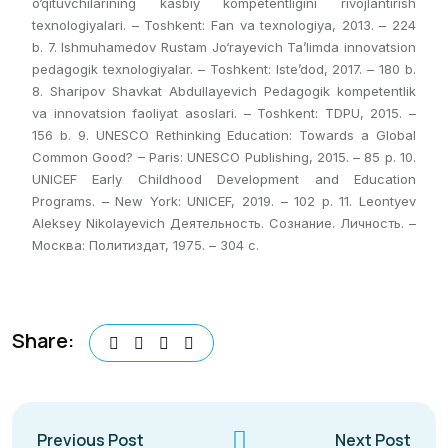
o‘qituvchilarining kasbiy kompetentligini rivojlantirish
texnologiyalari. – Toshkent: Fan va texnologiya, 2013. – 224
b. 7. Ishmuhamedov Rustam Jo‘rayevich Ta’limda innovatsion
pedagogik texnologiyalar. – Toshkent: Iste’dod, 2017. – 180 b.
8. Sharipov Shavkat Abdullayevich Pedagogik kompetentlik
va innovatsion faoliyat asoslari. – Toshkent: TDPU, 2015. –
156 b. 9. UNESCO Rethinking Education: Towards a Global
Common Good? – Paris: UNESCO Publishing, 2015. – 85 p. 10.
UNICEF Early Childhood Development and Education
Programs. – New York: UNICEF, 2019. – 102 p. 11. Leontyev
Aleksey Nikolayevich Деятельность. Сознание. Личность. –
Москва: Политиздат, 1975. – 304 с.
Share:
Previous Post
Next Post