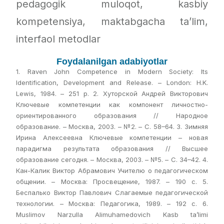
pedagogik muloqot, kasbiy
kompetensiya, maktabgacha ta’lim,
interfaol metodlar
Foydalanilgan adabiyotlar
1. Raven John Competence in Modern Society: Its
Identification, Development and Release. – London: H.K.
Lewis, 1984. – 251 p. 2. Хуторской Андрей Викторович
Ключевые компетенции как компонент личностно-
ориентированного образования // Народное
образование. – Москва, 2003. – №2. – С. 58–64. 3. Зимняя
Ирина Алексеевна Ключевые компетенции – новая
парадигма результата образования // Высшее
образование сегодня. – Москва, 2003. – №5. – С. 34–42. 4.
Кан-Калик Виктор Абрамович Учителю о педагогическом
общении. – Москва: Просвещение, 1987. – 190 с. 5.
Беспалько Виктор Павлович Слагаемые педагогической
технологии. – Москва: Педагогика, 1989. – 192 с. 6.
Muslimov Narzulla Alimuhamedovich Kasb ta’limi