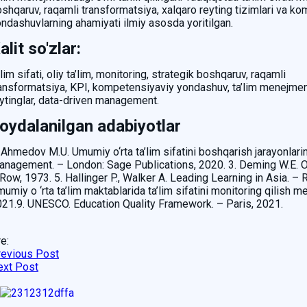
shqaruv, raqamli transformatsiya, xalqaro reyting tizimlari va k
ndashuvlarning ahamiyati ilmiy asosda yoritilgan.
alit so'zlar:
’lim sifati, oliy ta’lim, monitoring, strategik boshqaruv, raqamli
ansformatsiya, KPI, kompetensiyaviy yondashuv, ta’lim menejmenti,
ytinglar, data-driven management.
oydalanilgan adabiyotlar
 Ahmedov M.U. Umumiy o‘rta ta’lim sifatini boshqarish jarayonlar
nagement. – London: Sage Publications, 2020. 3. Deming W.E. Ou
Row, 1973. 5. Hallinger P., Walker A. Leading Learning in Asia.
umiy o ‘rta ta’lim maktablarida ta’lim sifatini monitoring qilis
21.9. UNESCO. Education Quality Framework. – Paris, 2021.
e:
revious Post
ext Post