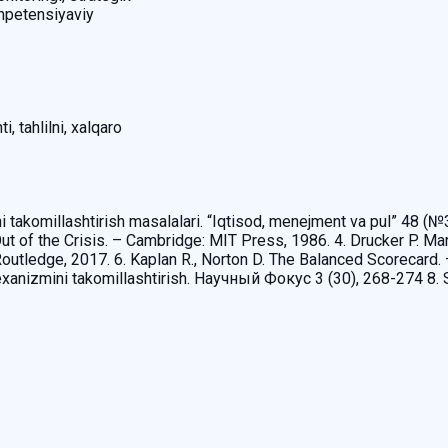
ompetensiyaviy
 tahlilni, xalqaro
ini takomillashtirish masalalari. “Iqtisod, menejment va pul” 48 
t of the Crisis. – Cambridge: MIT Press, 1986. 4. Drucker P. Ma
 – Routledge, 2017. 6. Kaplan R., Norton D. The Balanced Scoreca
h mexanizmini takomillashtirish. Научный Фокус 3 (30), 268-274 8.