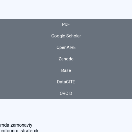
PDF
Google Scholar
OpenAIRE
Zenodo
Base
DataCITE
ORCID
 hamda zamonaviy
onitoringi, strategik