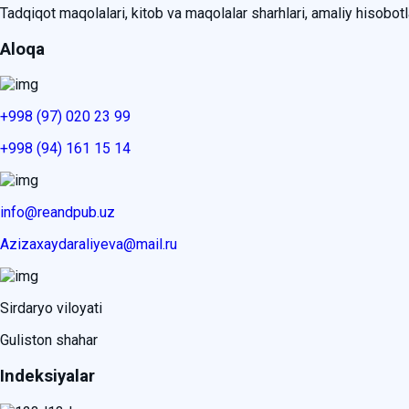
Tadqiqot maqolalari, kitob va maqolalar sharhlari, amaliy hisobotlar
Aloqa
+998 (97) 020 23 99
+998 (94) 161 15 14
info@reandpub.uz
Azizaxaydaraliyeva@mail.ru
Sirdaryo viloyati
Guliston shahar
Indeksiyalar