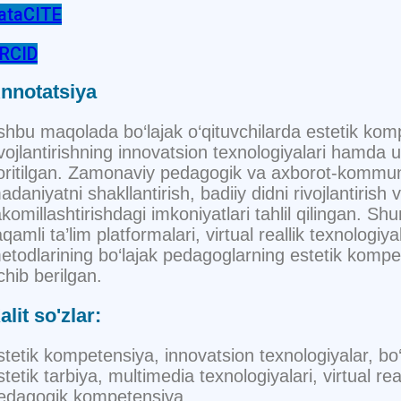
ataCITE
RCID
nnotatsiya
shbu maqolada bo‘lajak o‘qituvchilarda estetik kom
ivojlantirishning innovatsion texnologiyalari hamda u
oritilgan. Zamonaviy pedagogik va axborot-kommunik
adaniyatni shakllantirish, badiiy didni rivojlantirish v
akomillashtirishdagi imkoniyatlari tahlil qilingan. Sh
aqamli ta’lim platformalari, virtual reallik texnologiya
etodlarining bo‘lajak pedagoglarning estetik kompeten
chib berilgan.
alit so'zlar:
stetik kompetensiya, innovatsion texnologiyalar, bo‘l
stetik tarbiya, multimedia texnologiyalari, virtual real
edagogik kompetensiya.