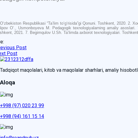
 O‘zbekiston Respublikasi “Ta’lim to‘g‘risida”gi Qonuni. Toshkent, 2020. 2.
lipov O‘., Usmonboyeva M. Pedagogik texnologiyalarning amaliy asoslari.
shkent, 2021. 7. Begimqulov U.Sh. Ta’limda axborot texnologiyalari. Toshken
e:
revious Post
ext Post
Tadqiqot maqolalari, kitob va maqolalar sharhlari, amaliy hisobotlar
Aloqa
+998 (97) 020 23 99
+998 (94) 161 15 14
info@reandpub.uz