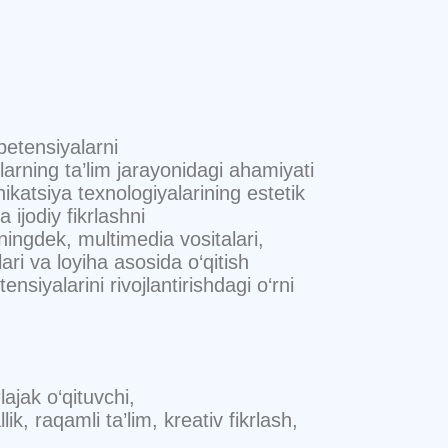
petensiyalarni
larning ta’lim jarayonidagi ahamiyati
atsiya texnologiyalarining estetik
a ijodiy fikrlashni
uningdek, multimedia vositalari,
lari va loyiha asosida o‘qitish
siyalarini rivojlantirishdagi o‘rni
ajak o‘qituvchi,
lik, raqamli ta’lim, kreativ fikrlash,