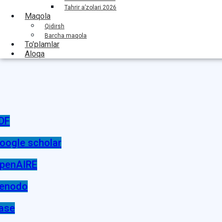
Tahrir a’zolari 2026
Maqola
Qidirsh
Barcha maqola
To’plamlar
Aloqa
DF
oogle scholar
penAIRE
enodo
ase