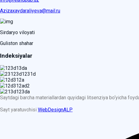
Azizaxaydaraliyeva@mail.ru
Sirdaryo viloyati
Guliston shahar
Indeksiyalar
Saytdagi barcha materiallardan quyidagi litsenziya bo‘yicha foy
Sayt yaratuvchisi
WebDesignALP