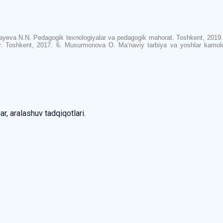
‘jayeva N.N. Pedagogik texnologiyalar va pedagogik mahorat. Toshkent, 2019.
r. Toshkent, 2017. 6. Musurmonova O. Ma’naviy tarbiya va yoshlar kamolo
ar, aralashuv tadqiqotlari.