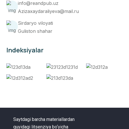
info@reandpub.uz
Azizaxaydaraliyeva@mail.ru
Sirdaryo viloyati
Guliston shahar
Indeksiyalar
Saytdagi barcha materiallardan
quyidagi litsenziya bo‘yicha