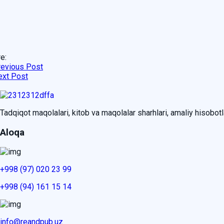
e:
revious Post
ext Post
Tadqiqot maqolalari, kitob va maqolalar sharhlari, amaliy hisobotlar
Aloqa
+998 (97) 020 23 99
+998 (94) 161 15 14
info@reandpub.uz