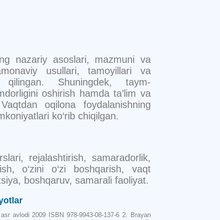
ng nazariy asoslari, mazmuni va
monaviy usullari, tamoyillari va
il qilingan. Shuningdek, taym-
dorligini oshirish hamda ta’lim va
 Vaqtdan oqilona foydalanishning
koniyatlari ko‘rib chiqilgan.
ari, rejalashtirish, samaradorlik,
sh, o‘zini o‘zi boshqarish, vaqt
atsiya, boshqaruv, samarali faoliyat.
yotlar
asr avlodi 2009 ISBN 978-9943-08-137-6 2. Brayan