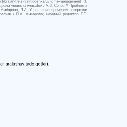
t/braian-treisi-vakt-boshkaruvi-time-management 3.
еала «uomo universale» / А.В. Сопов // Проблемы
4. Амбарова, П.А. Управление временем в зеркале
рафия / П.А. Амбарова; научный редактор Г.Е.
ar, aralashuv tadqiqotlari.