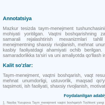
Annotatsiya
Mazkur tesizda taym-menejment tushunchasini
mohiyati yoritilgan. Vaqtni boshqarishning za
samarali rejalashtirish mexanizmlari tahl
menejmentning shaxsiy rivojlanish, mehnat unum
kasbiy faoliyatdagi ahamiyati ochib berilgan.
samaradorlikka ta’siri va uni amaliyotda qo‘llash im
Kalit so'zlar:
Taym-menejment, vaqtni boshqarish, vaqt resursl
mehnat unumdorligi, ustuvorlik, maqsad qo‘yi
taqsimoti, ish faoliyati, shaxsiy rivojlanish, motiv
Foydalanilgan adabi
1. Nasiba Yusupova Taym menejment vaqtni boshqarish Toshkent yangi 