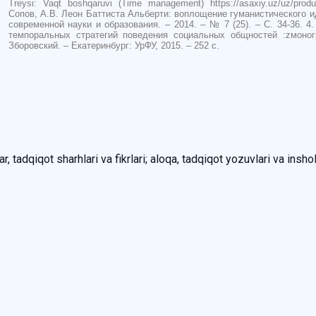
Treysi: Vaqt boshqaruvi (Time management) https://asaxiy.uz/uz/produc
Сопов, А.В. Леон Баттиста Альберти: воплощение гуманистического ид
современной науки и образования. – 2014. – № 7 (25). – С. 34-36. 
темпоральных стратегий поведения социальных общностей :zмоног
Зборовский. – Екатеринбург: УрФУ, 2015. – 252 с.
, tadqiqot sharhlari va fikrlari; aloqa, tadqiqot yozuvlari va inshol