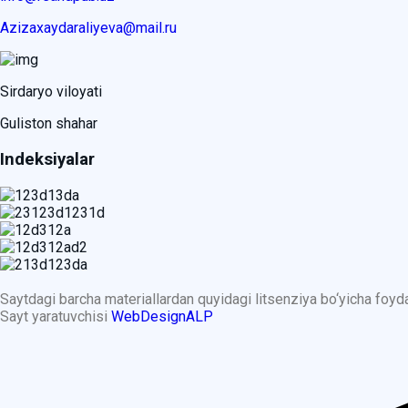
Azizaxaydaraliyeva@mail.ru
Sirdaryo viloyati
Guliston shahar
Indeksiyalar
Saytdagi barcha materiallardan quyidagi litsenziya bo‘yicha foy
Sayt yaratuvchisi
WebDesignALP