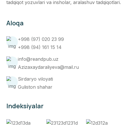
tadqiqot yozuvlari va insholar, aralashuv tadqiqotlari.
Aloqa
+998 (97) 020 23 99
+998 (94) 161 15 14
info@reandpub.uz
Azizaxaydaraliyeva@mail.ru
Sirdaryo viloyati
Guliston shahar
Indeksiyalar