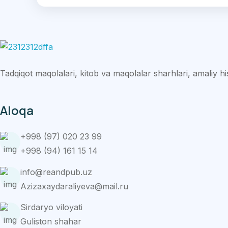
Tadqiqot maqolalari, kitob va maqolalar sharhlari, amaliy hiso
Aloqa
+998 (97) 020 23 99
+998 (94) 161 15 14
info@reandpub.uz
Azizaxaydaraliyeva@mail.ru
Sirdaryo viloyati
Guliston shahar