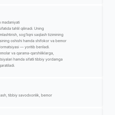
h madaniyati
atida tahlil qilinadi. Uning
lashtirish, sog‘liqni saqlash tizimining
ajasining oshishi hamda shifokor va bemor
rmatsiyasi — yoritib beriladi.
molar va qarama-qarshiliklarga,
siyalari hamda sifatli tibbiy yordamga
aratiladi.
aqlash, tibbiy savodxonlik, bemor