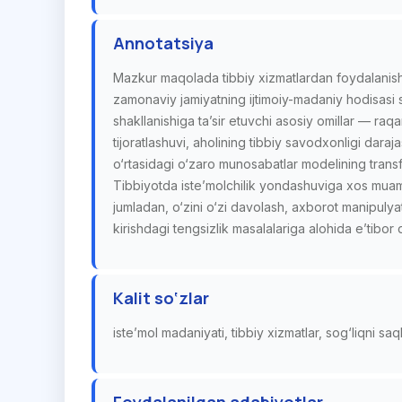
Annotatsiya
Mazkur maqolada tibbiy xizmatlardan foydalanis
zamonaviy jamiyatning ijtimoiy-madaniy hodisasi sif
shakllanishiga ta’sir etuvchi asosiy omillar — raqam
tijoratlashuvi, aholining tibbiy savodxonligi dar
o‘rtasidagi o‘zaro munosabatlar modelining transfo
Tibbiyotda iste’molchilik yondashuviga xos muam
jumladan, o‘zini o‘zi davolash, axborot manipulyat
kirishdagi tengsizlik masalalariga alohida e’tibor q
Kalit so‘zlar
iste’mol madaniyati, tibbiy xizmatlar, sog‘liqni s