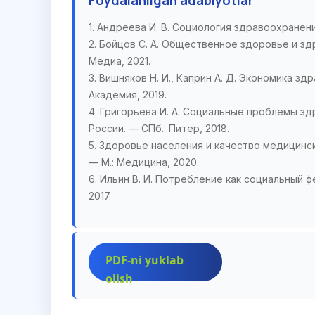
Foydalanilgan adabiyotlar
1. Андреева И. В. Социология здравоохранени
2. Бойцов С. А. Общественное здоровье и з
Медиа, 2021.
3. Вишняков Н. И., Каприн А. Д. Экономика зд
Академия, 2019.
4. Григорьева И. А. Социальные проблемы з
России. — СПб.: Питер, 2018.
5. Здоровье населения и качество медицинск
— М.: Медицина, 2020.
6. Ильин В. И. Потребление как социальный 
2017.
PDF-ni yuklab
olish