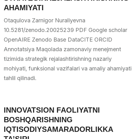
AHAMIYATI
Otaqulova Zarnigor Nuraliyevna
10.5281/zenodo.20025239 PDF Google scholar
OpenAIRE Zenodo Base DataCITE ORCID
Annotatsiya Maqolada zamonaviy menejment
tizimida strategik rejalashtirishning nazariy
mohiyati, funksional vazifalari va amaliy ahamiyati
tahlil qilinadi.
INNOVATSION FAOLIYATNI
BOSHQARISHNING
IQTISODIYSAMARADORLIKKA
TA’SIRI