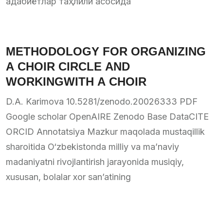
адабиётлар таҳлили асосида
METHODOLOGY FOR ORGANIZING
A CHOIR CIRCLE AND
WORKINGWITH A CHOIR
D.A. Karimova 10.5281/zenodo.20026333 PDF
Google scholar OpenAIRE Zenodo Base DataCITE
ORCID Annotatsiya Mazkur maqolada mustaqillik
sharoitida O‘zbekistonda milliy va ma’naviy
madaniyatni rivojlantirish jarayonida musiqiy,
xususan, bolalar xor san’atining