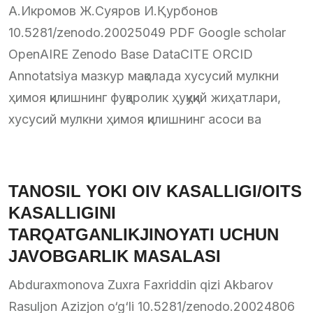
А.Икромов Ж.Суяров И.Қурбонов
10.5281/zenodo.20025049 PDF Google scholar
OpenAIRE Zenodo Base DataCITE ORCID
Annotatsiya мазкур мақолада хусусий мулкни
ҳимоя қилишнинг фуқаролик ҳуқуқий жиҳатлари,
хусусий мулкни ҳимоя қилишнинг асоси ва
TANOSIL YOKI OIV KASALLIGI/OITS
KASALLIGINI
TARQATGANLIKJINOYATI UCHUN
JAVOBGARLIK MASALASI
Abduraxmonova Zuxra Faxriddin qizi Akbarov
Rasuljon Azizjon o‘g‘li 10.5281/zenodo.20024806