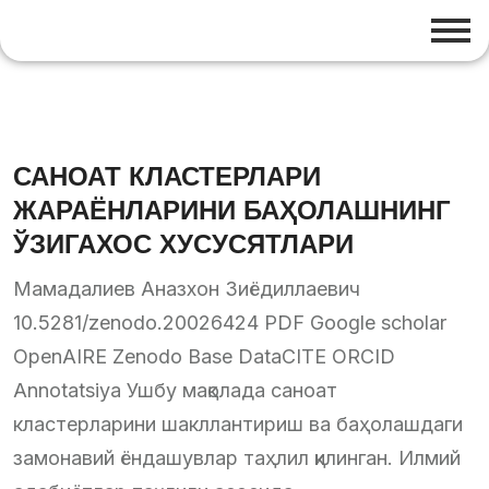
САНОАТ КЛАСТЕРЛАРИ
ЖАРАЁНЛАРИНИ БАҲОЛАШНИНГ
ЎЗИГАХОС ХУСУСЯТЛАРИ
Мамадалиев Аназхон Зиёдиллаевич
10.5281/zenodo.20026424 PDF Google scholar
OpenAIRE Zenodo Base DataCITE ORCID
Annotatsiya Ушбу мақолада саноат
кластерларини шакллантириш ва баҳолашдаги
замонавий ёндашувлар таҳлил қилинган. Илмий