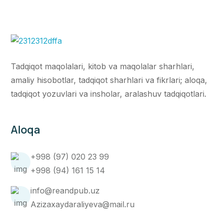
Tadqiqot maqolalari, kitob va maqolalar sharhlari,
amaliy hisobotlar, tadqiqot sharhlari va fikrlari; aloqa,
tadqiqot yozuvlari va insholar, aralashuv tadqiqotlari.
Aloqa
+998 (97) 020 23 99
+998 (94) 161 15 14
info@reandpub.uz
Azizaxaydaraliyeva@mail.ru