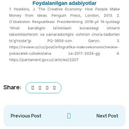
Foydalanilgan adabiyotlar
1. Howkins, J. The Creative Economy: How People Make
Money from Ideas. Penguin Press, London, 2013. 2.
Oʻzbekiston Respublikasi Prezidentining 2018-yil 14-iyuldagi
“Aholi bandligini taʼminlash borasidagi ishlarni
takomillashtirish va samaradorligini oshirish chora-tadbirlari
toʻgʻrisida”gi PQ-3856-son Qarori. 3.
https://review.uz/uz/post/infografika-makroekonomicheskie-
pokazateli-uzbekistana za-2017-2024-gg 4.
https://parliament.gov.uz/articles/2207
Share:
Previous Post
Next Post