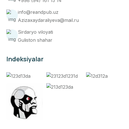
+998 (94) 161 15 14
info@reandpub.uz
Azizaxaydaraliyeva@mail.ru
Sirdaryo viloyati
Guliston shahar
Indeksiyalar