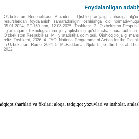
Foydalanilgan adabi
O‘zbekiston Respublikasi Prezidenti. Qishloq xo‘jaligi sohasiga ilg‘o
resurslaridan foydalanish samaradorligini oshirishga oid normativ-huq
05.01.2024; PF-130 son, 12.08.2025. Toshkent. 2. O‘zbekiston Respublik
ilg‘or raqamli texnologiyalarni joriy qilishning qo‘shimcha chora-tadbirlar
O‘zbekiston Respublikasi Milliy statistika qo‘mitasi. Qishloq xo‘jaligi mahs
reliz. Toshkent, 2026. 4. FAO. National Programme of Action for the Digitaliz
in Uzbekistan. Rome, 2024. 5. McFadden J., Njuki E., Griffin T. et al. The 
2022.
dqiqot sharhlari va fikrlari; aloqa, tadqiqot yozuvlari va insholar, aralas