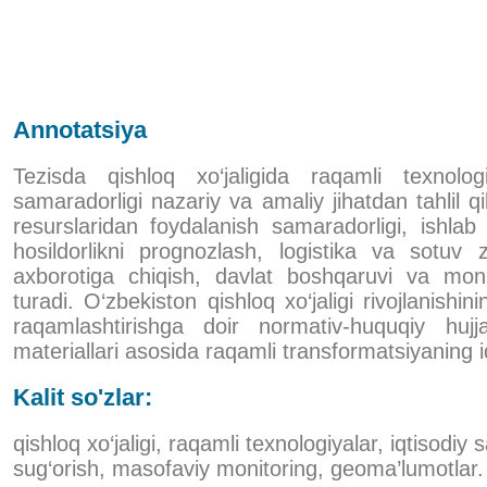
Annotatsiya
Tezisda qishloq xo‘jaligida raqamli texnologi
samaradorligi nazariy va amaliy jihatdan tahlil q
resurslaridan foydalanish samaradorligi, ishlab c
hosildorlikni prognozlash, logistika va sotuv za
axborotiga chiqish, davlat boshqaruvi va monit
turadi. O‘zbekiston qishloq xo‘jaligi rivojlanishin
raqamlashtirishga doir normativ-huquqiy hujj
materiallari asosida raqamli transformatsiyaning i
Kalit so'zlar:
qishloq xo‘jaligi, raqamli texnologiyalar, iqtisodiy 
sug‘orish, masofaviy monitoring, geoma’lumotlar.