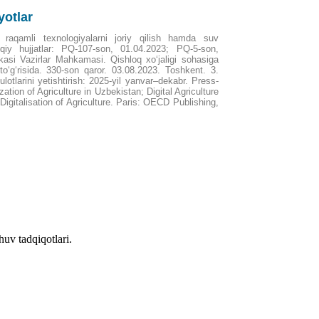
yotlar
r raqamli texnologiyalarni joriy qilish hamda suv
uqiy hujjatlar: PQ-107-son, 01.04.2023; PQ-5-son,
asi Vazirlar Mahkamasi. Qishloq xo‘jaligi sohasiga
i to‘g‘risida. 330-son qaror. 03.08.2023. Toshkent. 3.
ulotlarini yetishtirish: 2025-yil yanvar–dekabr. Press-
ation of Agriculture in Uzbekistan; Digital Agriculture
Digitalisation of Agriculture. Paris: OECD Publishing,
huv tadqiqotlari.