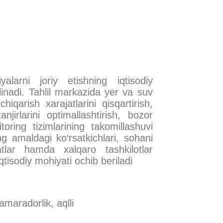
yalarni joriy etishning iqtisodiy
ilinadi. Tahlil markazida yer va suv
hiqarish xarajatlarini qisqartirish,
njirlarini optimallashtirish, bozor
oring tizimlarining takomillashuvi
ing amaldagi ko‘rsatkichlari, sohani
atlar hamda xalqaro tashkilotlar
qtisodiy mohiyati ochib beriladi
samaradorlik, aqlli