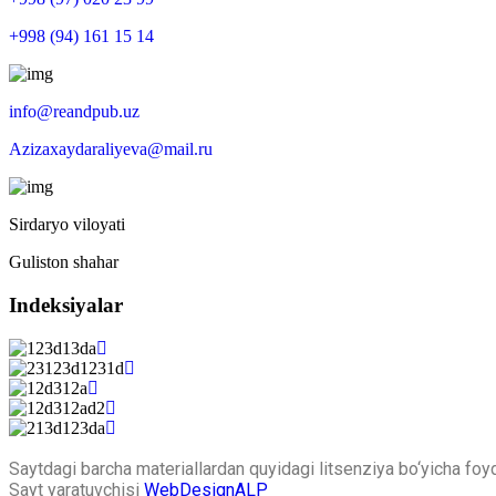
+998 (94) 161 15 14
info@reandpub.uz
Azizaxaydaraliyeva@mail.ru
Sirdaryo viloyati
Guliston shahar
Indeksiyalar
Saytdagi barcha materiallardan quyidagi litsenziya bo‘yicha fo
Sayt yaratuvchisi
WebDesignALP