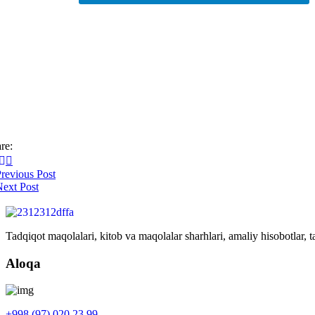
re:
revious Post
ext Post
Tadqiqot maqolalari, kitob va maqolalar sharhlari, amaliy hisobotlar, ta
Aloqa
+998 (97) 020 23 99