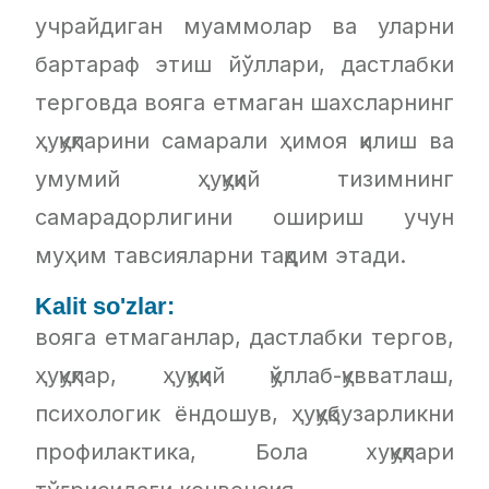
учрайдиган муаммолар ва уларни
бартараф этиш йўллари, дастлабки
терговда вояга етмаган шахсларнинг
ҳуқуқларини самарали ҳимоя қилиш ва
умумий ҳуқуқий тизимнинг
самарадорлигини ошириш учун
муҳим тавсияларни тақдим этади.
Kalit so'zlar:
вояга етмаганлар, дастлабки тергов,
ҳуқуқлар, ҳуқуқий қўллаб-қувватлаш,
психологик ёндошув, ҳуқуқбузарликни
профилактика, Бола хуқуқлари