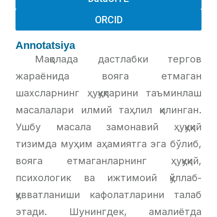
ORCID
Annotatsiya
Мақолада дастлабки тергов
жараёнида вояга етмаган
шахсларнинг ҳуқуқларини таъминлаш
масалалари илмий таҳлил қилинган.
Ушбу масала замонавий ҳуқуқий
тизимда муҳим аҳамиятга эга бўлиб,
вояга етмаганларнинг ҳуқуқий,
психологик ва ижтимоий қўллаб-
қувватланиши кафолатларини талаб
этади. Шунингдек, амалиётда