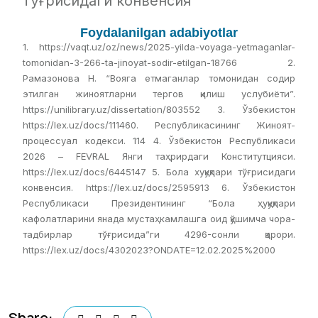
тўғрисидаги конвенсия
Foydalanilgan adabiyotlar
1. https://vaqt.uz/oz/news/2025-yilda-voyaga-yetmaganlar-
tomonidan-3-266-ta-jinoyat-sodir-etilgan-18766 2.
Рамазонова Н. “Вояга етмаганлар томонидан содир
этилган жиноятларни тергов қилиш услубиёти”.
https://unilibrary.uz/dissertation/803552 3. Ўзбекистон
https://lex.uz/docs/111460. Республикасининг Жиноят-
процессуал кодекси. 114 4. Ўзбекистон Республикаси
2026 – FEVRAL Янги таҳрирдаги Конститутцияси.
https://lex.uz/docs/6445147 5. Бола хуқуқлари тўғрисидаги
конвенсия. https://lex.uz/docs/2595913 6. Ўзбекистон
Республикаси Президентининг “Бола ҳуқуқлари
кафолатларини янада мустаҳкамлашга оид қўшимча чора-
тадбирлар тўғрисида”ги 4296-сонли қарори.
https://lex.uz/docs/4302023?ONDATE=12.02.2025%2000
Share: