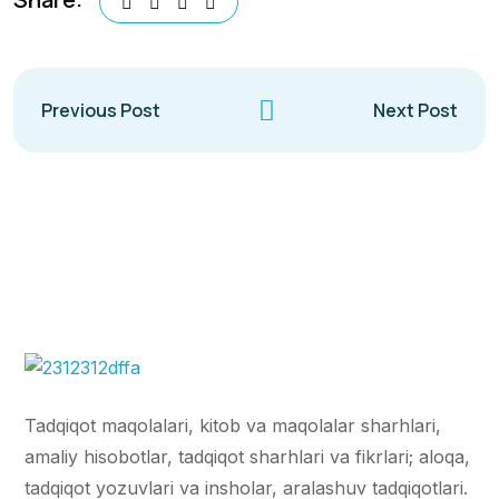
Previous Post
Next Post
Tadqiqot maqolalari, kitob va maqolalar sharhlari,
amaliy hisobotlar, tadqiqot sharhlari va fikrlari; aloqa,
tadqiqot yozuvlari va insholar, aralashuv tadqiqotlari.