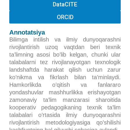
DataCITE
ORCID
Annotatsiya
Bilimga intilish va ilmiy dunyoqarashni
rivojlantirish uzoq vaqtdan beri texnik
ta’limning asosi bo’lib kelgan, chunki ular
talabalarni tez rivojlanayotgan texnologik
landshaftda harakat qilish uchun zarur
ko’nikma va fikrlash bilan ta’minlaydi.
Hamkorlikda o’qitish va fanlararo
yondashuvlar mashhurlikka erishayotgan
zamonaviy ta’lim manzarasi sharoitida
kooperativ pedagogikaning texnik ta’lim
talabalari o’rtasida ilmiy dunyoqarashni
rivojlantirish metodologiyasiga qo’shilishi