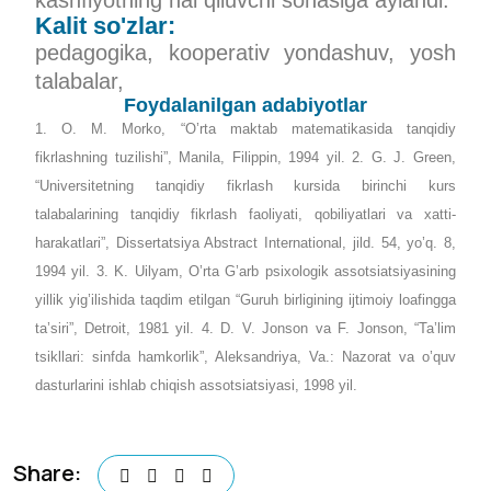
kashfiyotning hal qiluvchi sohasiga aylandi.
Kalit so'zlar:
pedagogika, kooperativ yondashuv, yosh
talabalar,
Foydalanilgan adabiyotlar
1. O. M. Morko, “O’rta maktab matematikasida tanqidiy
fikrlashning tuzilishi”, Manila, Filippin, 1994 yil. 2. G. J. Green,
“Universitetning tanqidiy fikrlash kursida birinchi kurs
talabalarining tanqidiy fikrlash faoliyati, qobiliyatlari va xatti-
harakatlari”, Dissertatsiya Abstract International, jild. 54, yo’q. 8,
1994 yil. 3. K. Uilyam, O’rta G’arb psixologik assotsiatsiyasining
yillik yig’ilishida taqdim etilgan “Guruh birligining ijtimoiy loafingga
ta’siri”, Detroit, 1981 yil. 4. D. V. Jonson va F. Jonson, “Ta’lim
tsikllari: sinfda hamkorlik”, Aleksandriya, Va.: Nazorat va o’quv
dasturlarini ishlab chiqish assotsiatsiyasi, 1998 yil.
Share: