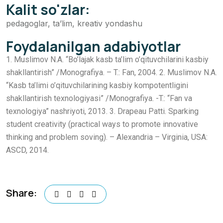
Kalit so'zlar:
pedagoglar, ta’lim, kreativ yondashu
Foydalanilgan adabiyotlar
1. Muslimov N.A. “Bo’lajak kasb ta’lim o’qituvchilarini kasbiy
shakllantirish” /Monografiya. – T.: Fan, 2004. 2. Muslimov N.A.
“Kasb ta’limi o’qituvchilarining kasbiy kompotentligini
shakllantirish texnologiyasi” /Monografiya. -T.: “Fan va
texnologiya” nashriyoti, 2013. 3. Drapeau Patti. Sparking
student creativity (practical ways to promote innovative
thinking and problem soving). – Alexandria – Virginia, USA:
ASCD, 2014.
Share: