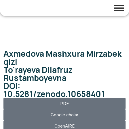
Axmedova Mashxura Mirzabek
qizi
To'rayeva Dilafruz
Rustamboyevna
DOI:
10.5281/zenodo.10658401
PDF
Google cholar
OpenAIRE