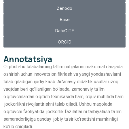
Zenodo
Base
DataCITE
ORCID
Annotatsiya
O’qitish-bu talabalarning ta’lim natijalarini maksimal darajada
oshirish uchun innovatsion fikrlash va yangi yondashuvlarni
talab qiladigan ijodiy kasb. An’anaviy didaktik usullar uzoq
vaqtdan beri qo’llanilgan bo’lsada, zamonaviy ta’lim
o’qituvchilardan o’qitish texnikasida ham, o’quv muhitida ham
ijodkorlikni rivojlantirishni talab qiladi. Ushbu maqolada
o’qituvchi faoliyatida ijodkorlik fazilatlarini tarbiyalash ta’lim
samaradorligiga qanday ijobiy ta’sir ko’rsatishi mumkinligi
ko’rib chiqiladi.