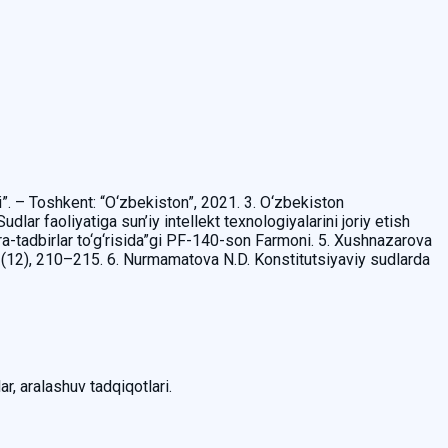
”. – Toshkent: “O‘zbekiston”, 2021. 3. O‘zbekiston
lar faoliyatiga sun’iy intellekt texnologiyalarini joriy etish
ra-tadbirlar to‘g‘risida”gi PF-140-son Farmoni. 5. Xushnazarova
 3(12), 210–215. 6. Nurmamatova N.D. Konstitutsiyaviy sudlarda
ar, aralashuv tadqiqotlari.