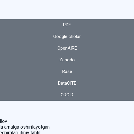
PDF
Google cholar
OpenAIRE
Zenodo
Base
DataCITE
ORCID
dlov
da amalga oshirilayotgan
himlari ilmiy tahlil