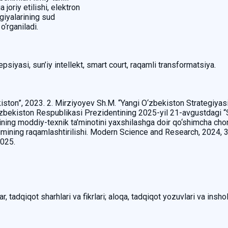
joriy etilishi, elektron
ogiyalarining sud
o‘rganiladi.
siyasi, sun’iy intellekt, smart court, raqamli transformatsiya.
iston”, 2023. 2. Mirziyoyev Sh.M. “Yangi O‘zbekiston Strategiyasi
O‘zbekiston Respublikasi Prezidentining 2025-yil 21-avgustdagi “Sud
mining moddiy-texnik ta’minotini yaxshilashga doir qo‘shimcha cho
izimining raqamlashtirilishi. Modern Science and Research, 2024,
2025.
, tadqiqot sharhlari va fikrlari; aloqa, tadqiqot yozuvlari va inshol