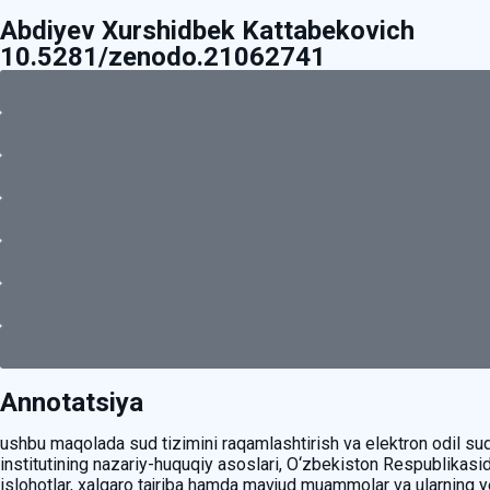
Abdiyev Xurshidbek Kattabekovich
10.5281/zenodo.21062741
Annotatsiya
ushbu maqolada sud tizimini raqamlashtirish va elektron odil su
institutining nazariy-huquqiy asoslari, O‘zbekiston Respublikasi
islohotlar, xalqaro tajriba hamda mavjud muammolar va ularning yec