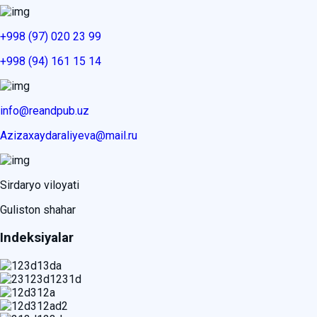
+998 (97) 020 23 99
+998 (94) 161 15 14
info@reandpub.uz
Azizaxaydaraliyeva@mail.ru
Sirdaryo viloyati
Guliston shahar
Indeksiyalar