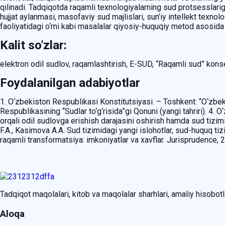
qilinadi. Tadqiqotda raqamli texnologiyalarning sud protsesslariga 
hujjat aylanmasi, masofaviy sud majlislari, sun’iy intellekt texnol
faoliyatidagi o‘rni kabi masalalar qiyosiy-huquqiy metod asosida 
Kalit so'zlar:
elektron odil sudlov, raqamlashtirish, E-SUD, “Raqamli sud” konsep
Foydalanilgan adabiyotlar
1. O‘zbekiston Respublikasi Konstitutsiyasi. – Toshkent: “O‘zbek
Respublikasining “Sudlar to‘g‘risida”gi Qonuni (yangi tahriri). 4. 
orqali odil sudlovga erishish darajasini oshirish hamda sud tizi
F.A., Kasimova A.A. Sud tizimidagi yangi islohotlar, sud-huquq t
raqamli transformatsiya: imkoniyatlar va xavflar. Jurisprudence, 
Tadqiqot maqolalari, kitob va maqolalar sharhlari, amaliy hisobotlar
Aloqa