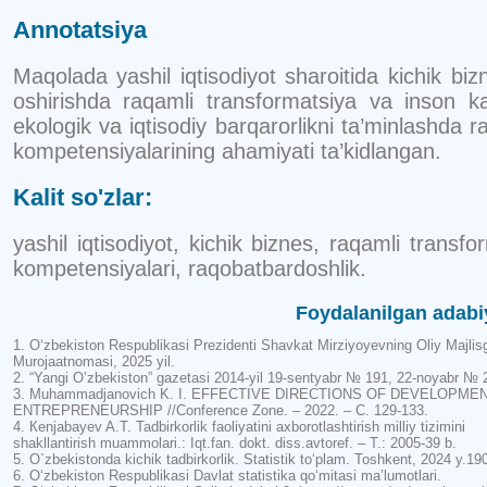
Annotatsiya
Maqolada yashil iqtisodiyot sharoitida kichik biz
oshirishda raqamli transformatsiya va inson kapi
ekologik va iqtisodiy barqarorlikni ta’minlashda 
kompetensiyalarining ahamiyati ta’kidlangan.
Kalit so'zlar:
yashil iqtisodiyot, kichik biznes, raqamli transf
kompetensiyalari, raqobatbardoshlik.
Foydalanilgan adabi
1. O‘zbekiston Respublikasi Prezidenti Shavkat Mirziyoyevning Oliy Majlis
Murojaatnomasi, 2025 yil.
2. “Yangi O’zbekiston” gazetasi 2014-yil 19-sentyabr № 191, 22-noyabr № 
3. Muhammadjanovich K. I. EFFECTIVE DIRECTIONS OF DEVELOPME
ENTREPRENEURSHIP //Conference Zone. – 2022. – С. 129-133.
4. Кenjabayev A.T. Tadbirkorlik faoliyatini axborotlashtirish milliy tizimini
shakllantirish muammolari.: Iqt.fan. dokt. diss.avtoref. – T.: 2005-39 b.
5. O`zbekistonda kichik tadbirkorlik. Statistik to‘plam. Toshkent, 2024 y.19
6. O‘zbekiston Respublikasi Davlat statistika qo‘mitasi ma’lumotlari.