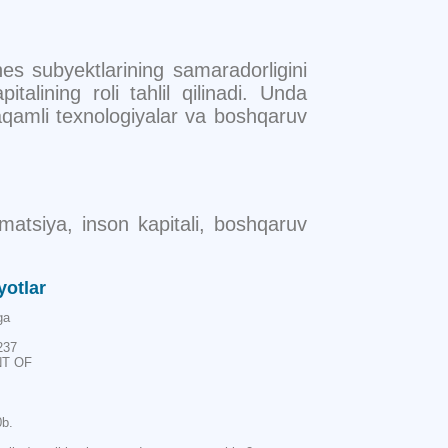
nes subyektlarining samaradorligini
talining roli tahlil qilinadi. Unda
raqamli texnologiyalar va boshqaruv
ormatsiya, inson kapitali, boshqaruv
yotlar
ga
237
NT OF
0b.