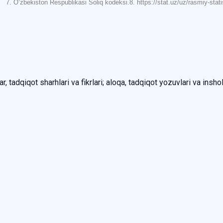
7. O‘zbekiston Respublikasi Soliq kodeksi.8. https://stat.uz/uz/rasmiy-stat
, tadqiqot sharhlari va fikrlari; aloqa, tadqiqot yozuvlari va inshol