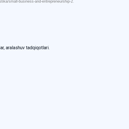
istika/small-business-and-entrepreneurship-2.
ar, aralashuv tadqiqotlari.