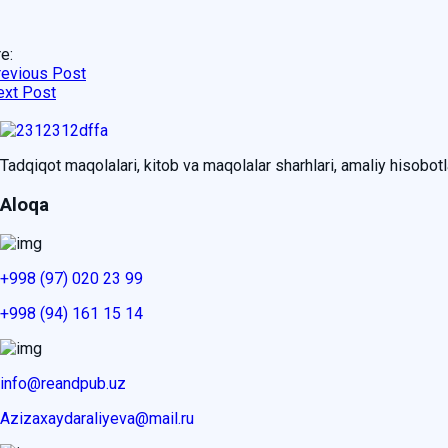
e:
revious Post
ext Post
Tadqiqot maqolalari, kitob va maqolalar sharhlari, amaliy hisobotlar
Aloqa
+998 (97) 020 23 99
+998 (94) 161 15 14
info@reandpub.uz
Azizaxaydaraliyeva@mail.ru