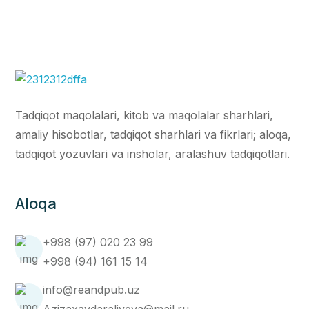
Tadqiqot maqolalari, kitob va maqolalar sharhlari,
amaliy hisobotlar, tadqiqot sharhlari va fikrlari; aloqa,
tadqiqot yozuvlari va insholar, aralashuv tadqiqotlari.
Aloqa
+998 (97) 020 23 99
+998 (94) 161 15 14
info@reandpub.uz
Azizaxaydaraliyeva@mail.ru