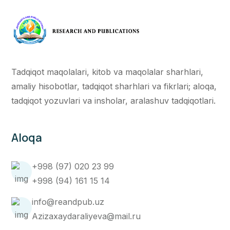
Tadqiqot maqolalari, kitob va maqolalar sharhlari,
amaliy hisobotlar, tadqiqot sharhlari va fikrlari; aloqa,
tadqiqot yozuvlari va insholar, aralashuv tadqiqotlari.
Aloqa
+998 (97) 020 23 99
+998 (94) 161 15 14
info@reandpub.uz
Azizaxaydaraliyeva@mail.ru