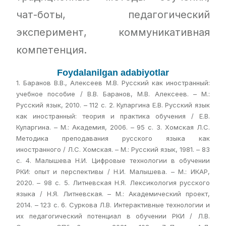
чат-боты, педагогический
эксперимент, коммуникативная
компетенция.
Foydalanilgan adabiyotlar
1. Баранов В.В., Алексеев М.В. Русский как иностранный:
учебное пособие / В.В. Баранов, М.В. Алексеев. – М.:
Русский язык, 2010. – 112 с. 2. Куларгина Е.В. Русский язык
как иностранный: теория и практика обучения / Е.В.
Куларгина. – М.: Академия, 2006. – 95 с. 3. Хомская Л.С.
Методика преподавания русского языка как
иностранного / Л.С. Хомская. – М.: Русский язык, 1981. – 83
с. 4. Малышева Н.И. Цифровые технологии в обучении
РКИ: опыт и перспективы / Н.И. Малышева. – М.: ИКАР,
2020. – 98 с. 5. Литневская Н.Я. Лексикология русского
языка / Н.Я. Литневская. – М.: Академический проект,
2014. – 123 с. 6. Суркова Л.В. Интерактивные технологии и
их педагогический потенциал в обучении РКИ / Л.В.