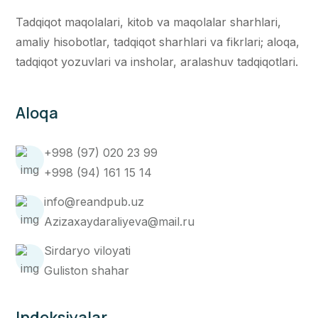
Tadqiqot maqolalari, kitob va maqolalar sharhlari,
amaliy hisobotlar, tadqiqot sharhlari va fikrlari; aloqa,
tadqiqot yozuvlari va insholar, aralashuv tadqiqotlari.
Aloqa
+998 (97) 020 23 99
+998 (94) 161 15 14
info@reandpub.uz
Azizaxaydaraliyeva@mail.ru
Sirdaryo viloyati
Guliston shahar
Indeksiyalar