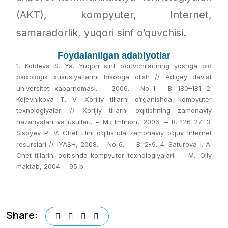
(AKT), kompyuter, Internet,
samaradorlik, yuqori sinf o‘quvchisi.
Foydalanilgan adabiyotlar
1. Kobleva S. Ya. Yuqori sinf o‘quvchilarining yoshga oid
psixologik xususiyatlarini hisobga olish // Adigey davlat
universiteti xabarnomasi. — 2006. – No 1. – B. 180–181. 2.
Kojevnikova T. V. Xorijiy tillarni o‘rganishda kompyuter
texnologiyalari // Xorijiy tillarni o‘qitishning zamonaviy
nazariyalari va usullari. – M.: Imtihon, 2006. – B. 126-27. 3.
Sisoyev P. V. Chet tilini o‘qitishda zamonaviy o‘quv Internet
resurslari // IYASH, 2008. – No 6. — B. 2-9. 4. Saturova I. A.
Chet tillarini o‘qitishda kompyuter texnologiyalari. — M.: Oliy
maktab, 2004. – 95 b.
Share: