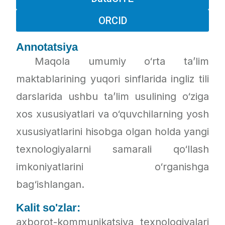
ORCID
Annotatsiya
Maqola umumiy o‘rta ta’lim
maktablarining yuqori sinflarida ingliz tili
darslarida ushbu ta’lim usulining o‘ziga
xos xususiyatlari va o‘quvchilarning yosh
xususiyatlarini hisobga olgan holda yangi
texnologiyalarni samarali qo‘llash
imkoniyatlarini o‘rganishga
bag‘ishlangan.
Kalit so'zlar:
axborot-kommunikatsiya texnologiyalari