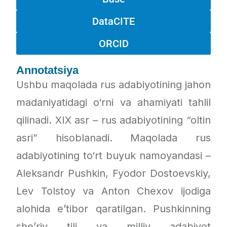
DataCITE
ORCID
Annotatsiya
Ushbu maqolada rus adabiyotining jahon
madaniyatidagi o‘rni va ahamiyati tahlil
qilinadi. XIX asr – rus adabiyotining “oltin
asri” hisoblanadi. Maqolada rus
adabiyotining to‘rt buyuk namoyandasi –
Aleksandr Pushkin, Fyodor Dostoevskiy,
Lev Tolstoy va Anton Chexov ijodiga
alohida e’tibor qaratilgan. Pushkinning
she’riy tili va milliy adabiyot