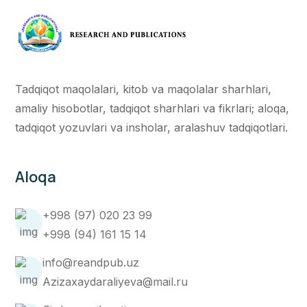
Tadqiqot maqolalari, kitob va maqolalar sharhlari,
amaliy hisobotlar, tadqiqot sharhlari va fikrlari; aloqa,
tadqiqot yozuvlari va insholar, aralashuv tadqiqotlari.
Aloqa
+998 (97) 020 23 99
+998 (94) 161 15 14
info@reandpub.uz
Azizaxaydaraliyeva@mail.ru