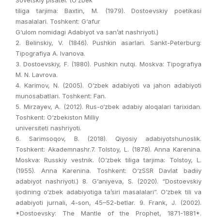
tiliga tarjima: Baxtin, M. (1979). Dostoevskiy poetikasi
masalalari. Toshkent: G‘afur
G‘ulom nomidagi Adabiyot va san’at nashriyoti.)
2. Belinskiy, V. (1846). Pushkin asarlari. Sankt-Peterburg:
Tipografiya A. Ivanova.
3. Dostoevskiy, F. (1880). Pushkin nutqi. Moskva: Tipografiya
M. N. Lavrova.
4. Karimov, N. (2005). O‘zbek adabiyoti va jahon adabiyoti
munosabatlari. Toshkent: Fan.
5. Mirzayev, A. (2012). Rus-o‘zbek adabiy aloqalari tarixidan.
Toshkent: O‘zbekiston Milliy
universiteti nashriyoti.
6. Sarimsoqov, B. (2018). Qiyosiy adabiyotshunoslik.
Toshkent: Akademnashr.7. Tolstoy, L. (1878). Anna Karenina.
Moskva: Russkiy vestnik. (O‘zbek tiliga tarjima: Tolstoy, L.
(1955). Anna Karenina. Toshkent: O‘zSSR Davlat badiiy
adabiyot nashriyoti.) 8. G‘aniyeva, S. (2020). “Dostoevskiy
ijodining o‘zbek adabiyotiga ta’siri masalalari”. O‘zbek tili va
adabiyoti jurnali, 4-son, 45–52-betlar. 9. Frank, J. (2002).
*Dostoevsky: The Mantle of the Prophet, 1871-1881*.