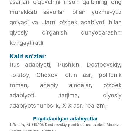
asarlari o‘quvchini inson qalbining eng
murakkab savollari bilan yuzma-yuz
qo‘yadi va ularni o‘zbek adabiyoti bilan
qiyosiy o‘rganish dunyoqarashni
kengaytiradi.
Kalit so'zlar:
Rus adabiyoti, Pushkin, Dostoevskiy,
Tolstoy, Chexov, oltin asr, polifonik
roman, adabiy aloqalar, o‘zbek
adabiyoti, tarjima, qiyosiy
adabiyotshunoslik, XIX asr, realizm,
Foydalanilgan adabiyotlar
1. Baxtin, M. (1929). Dostoevskiy poetikasi masalalari. Moskva:
Sovetskiy pisatel. (O‘zbek