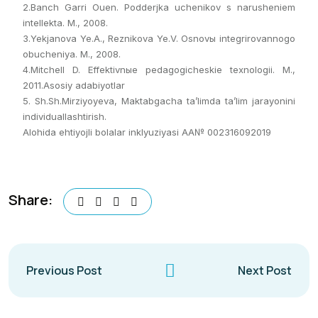
2.Banch Garri Ouen. Podderjka uchenikov s narusheniem
intellekta. M., 2008.
3.Yekjanova Ye.A., Reznikova Ye.V. Osnovы integrirovannogo
obucheniya. M., 2008.
4.Mitchell D. Effektivnыe pedagogicheskie texnologii. M.,
2011.Asosiy adabiyotlar
5. Sh.Sh.Mirziyoyeva, Maktabgacha ta’limda ta’lim jarayonini
individuallashtirish.
Alohida ehtiyojli bolalar inklyuziyasi AA№ 002316092019
Share:
Previous Post
Next Post