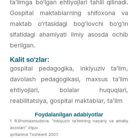
ta’limga bo‘lgan ehtiyojlari tahlil qilinadi.
Gospital maktablarning shifoxona va
maktab o‘rtasidagi bog‘lovchi bo‘g‘in
sifatidagi ahamiyati ilmiy asosda ochib
berilgan.
Kalit so'zlar:
gospital pedagogika, inklyuziv ta’lim,
davolash pedagogikasi, maxsus ta’lim
ehtiyojlari, bolalar huquqlari,
reabilitatsiya, gospital maktablar, ta’lim
Foydalanilgan adabiyotlar
1. R.Shomaxmudova. “Inklyuziv ta’limning nazariy va amaliy
asoslari” o‘quv
qo‘llanma Toshkent 2007.