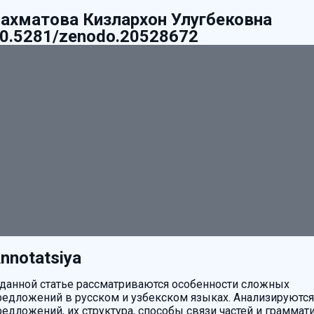
ахматова Кизлархон Улугбековна
0.5281/zenodo.20528672
nnotatsiya
 данной статье рассматриваются особенности сложных
редложений в русском и узбекском языках. Анализируют
редложений, их структура, способы связи частей и граммат