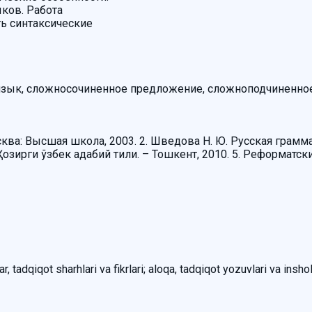
ков. Работа
ь синтаксические
 язык, сложносочиненное предложение, сложноподчиненно
сква: Высшая школа, 2003. 2. Шведова Н. Ю. Русская грамма
 Ҳозирги ўзбек адабий тили. – Тошкент, 2010. 5. Реформатск
, tadqiqot sharhlari va fikrlari; aloqa, tadqiqot yozuvlari va inshol