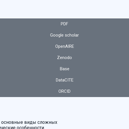
PDF
Google scholar
OpenAIRE
Zenodo
Base
DataCITE
ORCID
ся основные виды сложных
ические особенности.