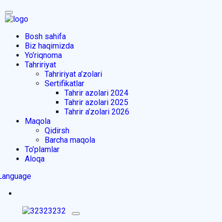
Bosh sahifa
Biz haqimizda
Yo’riqnoma
Tahririyat
Tahririyat a’zolari
Sertifikatlar
Tahrir azolari 2024
Tahrir azolari 2025
Tahrir a’zolari 2026
Maqola
Qidirsh
Barcha maqola
To’plamlar
Aloqa
Language