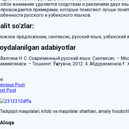
собое внимание уделяется сходствам и различиям двух язы
опровождается примерами, которые помогают лучше понят
собенности русского и узбекского языков.
alit so'zlar:
ложное предложение, синтаксис, русский язык, узбекский
oydalanilgan adabiyotlar
. Валгина Н. С. Современный русский язык. Синтаксис. – Мо
рамматикаси. – Тошкент: Ўқитувчи, 2012. 4. Абдурахмонов Ғ.
e:
revious Post
ext Post
Tadqiqot maqolalari, kitob va maqolalar sharhlari, amaliy hisobotlar
Aloqa