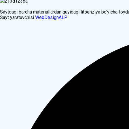
Saytdagi barcha materiallardan quyidagi litsenziya bo‘yicha foy
Sayt yaratuvchisi
WebDesignALP