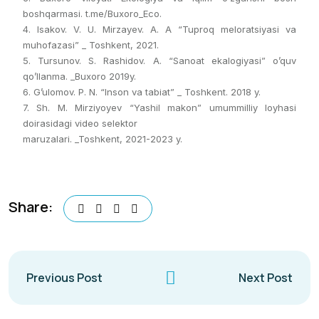
boshqarmasi. t.me/Buxoro_Eco.
4. Isakov. V. U. Mirzayev. A. A “Tuproq meloratsiyasi va
muhofazasi” _ Toshkent, 2021.
5. Tursunov. S. Rashidov. A. “Sanoat ekalogiyasi” o’quv
qo’llanma. _Buxoro 2019y.
6. G’ulomov. P. N. “Inson va tabiat” _ Toshkent. 2018 y.
7. Sh. M. Mirziyoyev “Yashil makon” umummilliy loyhasi
doirasidagi video selektor
maruzalari. _Toshkent, 2021-2023 y.
Share:
Previous Post
Next Post