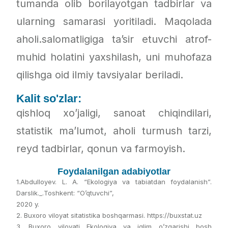
tumanda olib borilayotgan tadbirlar va
ularning samarasi yoritiladi. Maqolada
aholi.salomatligiga ta’sir etuvchi atrof-
muhid holatini yaxshilash, uni muhofaza
qilishga oid ilmiy tavsiyalar beriladi.
Kalit so'zlar:
qishloq xo’jaligi, sanoat chiqindilari,
statistik ma’lumot, aholi turmush tarzi,
reyd tadbirlar, qonun va farmoyish.
Foydalanilgan adabiyotlar
1.Abdulloyev. L. A. “Ekologiya va tabiatdan foydalanish”.
Darslik._.Toshkent: “O’qtuvchi”,
2020 y.
2. Buxoro viloyat sitatistika boshqarmasi. https://buxstat.uz
3. Buxoro viloyati Ekologiya va iqlim o’zgarishi bosh