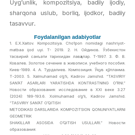
Uуg’unlik, kompozitsiуa, badiiy ijodiy,
sharqona uslub, borliq, ijodkor, badiiу
tasavvur.
Foydalanilgan adabiyotlar
1. E.X.Xaitov. Kompozitsiya. Cho‘lpon nomidagi nashriyot-
matbaa ijod uyi. T- 2019. 2. Н. Ойдинов. Ўзбекистон
тасвирий санъати тарихидан лавҳалар. T-1997. 3. Ф. В.
Ковалев. Золотое сечение в живописи. учебного пособия.
Киев-1989. 4. А. Турдалиев. Композиция. Ўқув қўлланма.
Т-2003. 5. Xalmuhamad o‘g‘li, Kadirov Jamshid. “TASVIRIY
SAN’AT ASARLARI YARATISHDA KONTRASTNING O’RNI.”
Новости образования: исследование в XXI веке 3.27
(2024): 189-193.6. Xolmuhamad o‘g‘li, Kadirov Jamshid.
“TASVIRIY SAN’AT O’QITISH
METODIKASI DARSLARIDA KOMPOZITSION QONUNIYATLARNI
GEOMETRIK
SHAKILLAR ASOSIDA O’QITISH USULLARI.” Новости
образования: