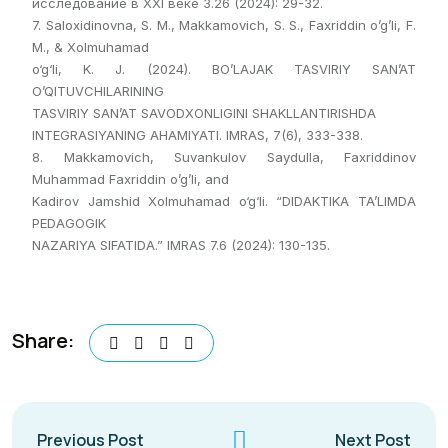
исследование в XXI веке 3.26 (2024): 29-32.
7. Saloxidinovna, S. M., Makkamovich, S. S., Faxriddin o’g’li, F.
M., & Xolmuhamad
o‘g‘li, K. J. (2024). BO’LAJAK TASVIRIY SAN’AT
O’QITUVCHILARINING
TASVIRIY SAN’AT SAVODXONLIGINI SHAKLLANTIRISHDA
INTEGRASIYANING AHAMIYATI. IMRAS, 7(6), 333-338.
8. Makkamovich, Suvankulov Saydulla, Faxriddinov
Muhammad Faxriddin o’g’li, and
Kadirov Jamshid Xolmuhamad o‘g‘li. “DIDAKTIKA TA’LIMDA
PEDAGOGIK
NAZARIYA SIFATIDA.” IMRAS 7.6 (2024): 130-135.
Share:
Previous Post
Next Post