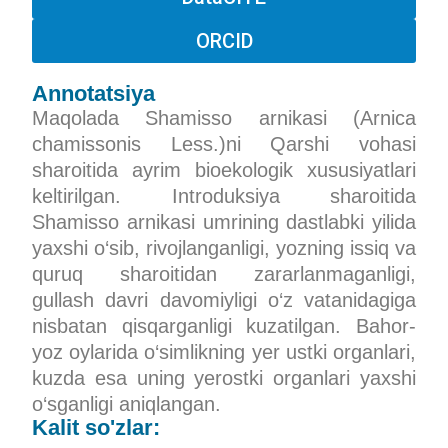
ORCID
Annotatsiya
Maqolada Shamisso arnikasi (Arnica
chamissonis Less.)ni Qarshi vohasi
sharoitida ayrim bioekologik xususiyatlari
keltirilgan. Introduksiya sharoitida
Shamisso arnikasi umrining dastlabki yilida
yaxshi o‘sib, rivojlanganligi, yozning issiq va
quruq sharoitidan zararlanmaganligi,
gullash davri davomiyligi o‘z vatanidagiga
nisbatan qisqarganligi kuzatilgan. Bahor-
yoz oylarida o‘simlikning yer ustki organlari,
kuzda esa uning yerostki organlari yaxshi
o‘sganligi aniqlangan.
Kalit so'zlar: