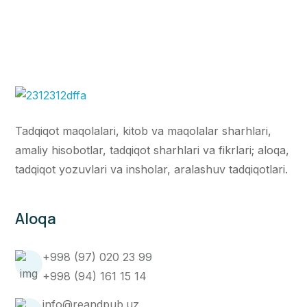
Tadqiqot maqolalari, kitob va maqolalar sharhlari,
amaliy hisobotlar, tadqiqot sharhlari va fikrlari; aloqa,
tadqiqot yozuvlari va insholar, aralashuv tadqiqotlari.
Aloqa
+998 (97) 020 23 99
+998 (94) 161 15 14
info@reandpub.uz