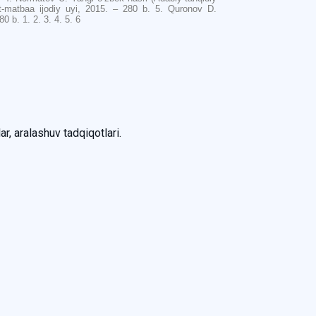
ot-matbaa ijodiy uyi, 2015. – 280 b. 5. Quronov D.
 b. 1. 2. 3. 4. 5. 6
ar, aralashuv tadqiqotlari.