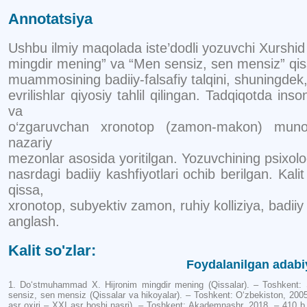
Annotatsiya
Ushbu ilmiy maqolada iste’dodli yozuvchi Xursh
mingdir mening” va “Men sensiz, sen mensiz” q
muammosining badiiy-falsafiy talqini, shuningdek,
evrilishlar qiyosiy tahlil qilingan. Tadqiqotda ins
va
o‘zgaruvchan xronotop (zamon-makon) munosa
nazariy
mezonlar asosida yoritilgan. Yozuvchining psixolo
nasrdagi badiiy kashfiyotlari ochib berilgan. Ka
qissa,
xronotop, subyektiv zamon, ruhiy kolliziya, badiiy
anglash.
Kalit so'zlar:
Foydalanilgan adabi
1. Do‘stmuhammad X. Hijronim mingdir mening (Qissalar). – Toshkent
sensiz, sen mensiz (Qissalar va hikoyalar). – Toshkent: O‘zbekiston, 2005
asr oxiri – XXI asr boshi nasri). – Toshkent: Akademnashr, 2018. – 410 b