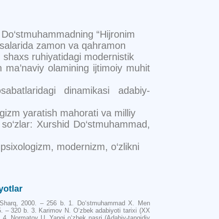
id Do‘stmuhammadning “Hijronim
issalarida zamon va qahramon
 shaxs ruhiyatidagi modernistik
on ma’naviy olamining ijtimoiy muhit
batlaridagi dinamikasi adabiy-
gizm yaratish mahorati va milliy
lit so‘zlar: Xurshid Do‘stmuhammad,
 psixologizm, modernizm, o‘zlikni
yotlar
: Sharq, 2000. – 256 b. 1. Do‘stmuhammad X. Men
. – 320 b. 3. Karimov N. O‘zbek adabiyoti tarixi (XX
. 4. Normatov U. Yangi o‘zbek nasri (Adabiy-tanqidiy