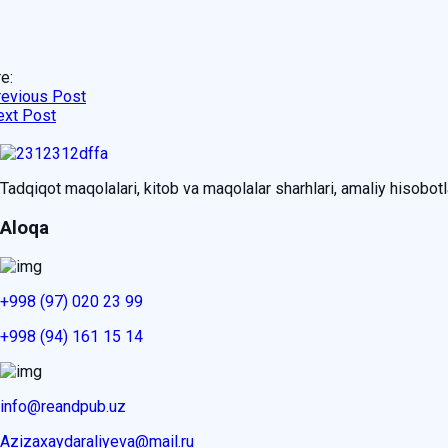
e:
revious Post
ext Post
Tadqiqot maqolalari, kitob va maqolalar sharhlari, amaliy hisobotlar
Aloqa
+998 (97) 020 23 99
+998 (94) 161 15 14
info@reandpub.uz
Azizaxaydaraliyeva@mail.ru