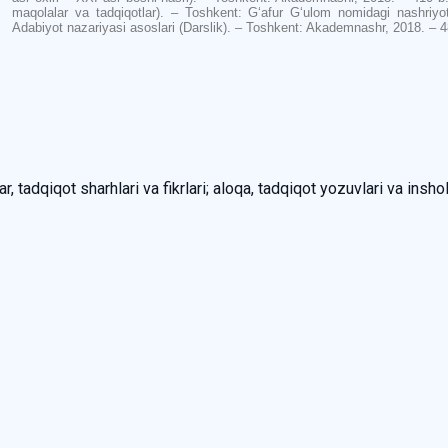
maqolalar va tadqiqotlar). – Toshkent: G‘afur G‘ulom nomidagi nashriy
Adabiyot nazariyasi asoslari (Darslik). – Toshkent: Akademnashr, 2018. – 480
, tadqiqot sharhlari va fikrlari; aloqa, tadqiqot yozuvlari va inshol