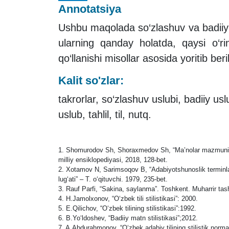
Annotatsiya
Ushbu maqolada so‘zlashuv va badiiy usl
ularning qanday holatda, qaysi o‘rind
qo‘llanishi misollar asosida yoritib beri
Kalit so'zlar:
takrorlar, so‘zlashuv uslubi, badiiy u
uslub, tahlil, til, nutq.
1. Shomurodov Sh, Shoraxmedov Sh, “Ma’nolar mazmuni”
milliy ensiklopediyasi, 2018, 128-bet.
2. Xotamov N, Sarimsoqov B, “Adabiyotshunoslik terminla
lug‘ati” – T. o‘qituvchi. 1979, 235-bet.
3. Rauf Parfi, “Sakina, saylanma”. Toshkent. Muharrir tash
4. H.Jamolxonov, “O‘zbek tili stilistikasi”: 2000.
5. E.Qilichov, “O‘zbek tilining stilistikasi”:1992.
6. B.Yo‘ldoshev, “Badiiy matn stilistikasi”;2012.
7. A.Abdurahmonov, “O‘zbek adabiy tilining stilistik normal