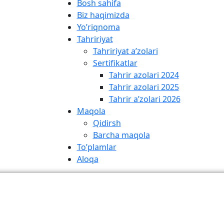
Bosh sahifa
Biz haqimizda
Yo’riqnoma
Tahririyat
Tahririyat a’zolari
Sertifikatlar
Tahrir azolari 2024
Tahrir azolari 2025
Tahrir a’zolari 2026
Maqola
Qidirsh
Barcha maqola
To’plamlar
Aloqa