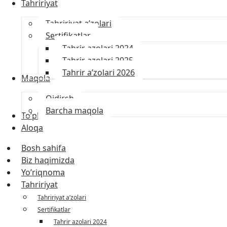
Tahririyat
Tahririyat a’zolari
Sertifikatlar
Tahrir azolari 2024
Tahrir azolari 2025
Tahrir a’zolari 2026
Maqola
Qidirsh
Barcha maqola
To’plamlar
Aloqa
Bosh sahifa
Biz haqimizda
Yo’riqnoma
Tahririyat
Tahririyat a’zolari
Sertifikatlar
Tahrir azolari 2024