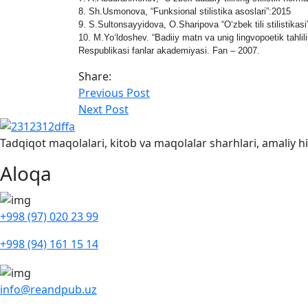
8. Sh.Usmonova, “Funksional stilistika asoslari”:2015
9. S.Sultonsayyidova, O.Sharipova “O‘zbek tili stilistikasi
10. M.Yo‘ldoshev. “Badiiy matn va unig lingvopoetik tahlili
Respublikasi fanlar akademiyasi. Fan – 2007.
Share:
Previous Post
Next Post
Tadqiqot maqolalari, kitob va maqolalar sharhlari, amaliy his
Aloqa
+998 (97) 020 23 99
+998 (94) 161 15 14
info@reandpub.uz