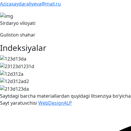
Azizaxaydaraliyeva@mail.ru
Sirdaryo viloyati
Guliston shahar
Indeksiyalar
Saytdagi barcha materiallardan quyidagi litsenziya bo‘yic
Sayt yaratuvchisi
WebDesignALP