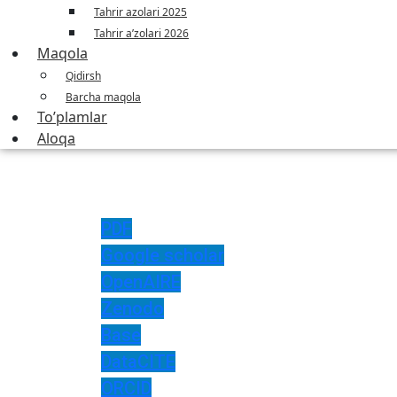
Tahrir azolari 2025
Tahrir a’zolari 2026
Maqola
Qidirsh
Barcha maqola
To’plamlar
Aloqa
PDF
Google scholar
OpenAIRE
Zenodo
Base
DataCITE
ORCID