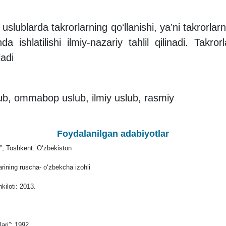
ublarda takrorlarning qo‘llanishi, ya’ni takrorlarni
a ishlatilishi ilmiy-nazariy tahlil qilinadi. Takr
ladi
slub, ommabop uslub, ilmiy uslub, rasmiy
Foydalanilgan adabiyotlar
, Toshkent. O‘zbekiston
rining ruscha- o‘zbekcha izohli
kiloti: 2013.
ari”: 1992.