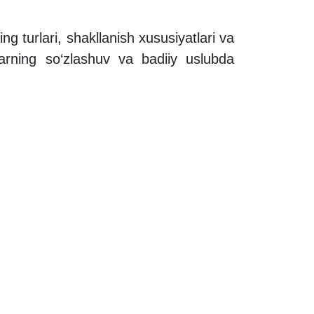
ng turlari, shakllanish xususiyatlari va
orlarning so‘zlashuv va badiiy uslubda