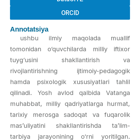
ORCID
Annotatsiya
ushbu ilmiy maqolada muallif
tomonidan o‘quvchilarda milliy iftixor
tuyg‘usini shakllantirish va
rivojlantirishning ijtimoiy-pedagogik
hamda psixologik xususiyatlari tahlil
qilinadi. Yosh avlod qalbida Vatanga
muhabbat, milliy qadriyatlarga hurmat,
tarixiy merosga sadoqat va fuqarolik
mas’uliyatini shakllantirishda ta’lim-
tarbiya jarayonining o‘rni yoritilgan.