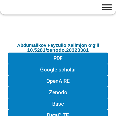
Abdumalikov Fayzullo Xalimjon o‘g‘li
10.5281/zenodo.20323381
PDF
Google scholar
OpenAIRE
Zenodo
Base
DataCITE