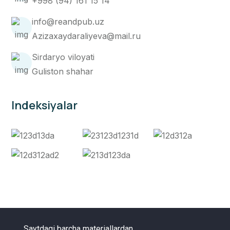
+998 (94) 161 15 14
info@reandpub.uz
Azizaxaydaraliyeva@mail.ru
Sirdaryo viloyati
Guliston shahar
Indeksiyalar
Saytdagi barcha materiallardan