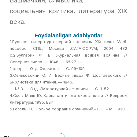
Башмачкин, символика,
социальная критика, литература XIX
века.
Foydalanilgan adabiyotlar
1.Русская литература первой половины XIX века: Учеб.
пособие. СПб., Москва :САГА:ФОРУМ, 2004. 432
с.2.Булгарин Ф. В. Журнальная всякая всячина //
Северная пчела. — 1846. — № 27. —
1 февр. — Отд. Фельетон. — С. 99–109.
3.Сеньковский О. И. Бедные люди Ф. Достоевского //
Библиотека для чтения. — 1846.
— № 3. — Отд. Литературной летописи. — С. 1–52.
4.См. : Манн Ю. Карнавал и его окрестности // Вопросы
литературы. 1995. Вып.
5.Гоголь Н.В. Полное собрание сочинений.–Т. 3. – М., 1938.