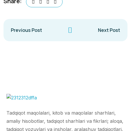
Share:
Previous Post
Next Post
Tadqiqot maqolalari, kitob va maqolalar sharhlari,
amaliy hisobotlar, tadqiqot sharhlari va fikrlari; aloqa,
tadqiqot yozuvlari va insholar, aralashuv tadqiqotlari.