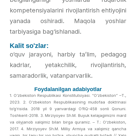
kompetensiyalarini rivojlantirish ehtiyojini
yanada oshiradi. Maqola yoshlar
tarbiyasiga bag‘ishlanadi.
Kalit so'zlar:
o‘quv jarayoni, harbiy ta’lim, pedagog
kadrlar, yetakchilik, rivojlantirish,
samaradorlik, vatanparvarlik.
Foydalanilgan adabiyotlar
1. O‘zbekiston Respublikasi Konstitutsiyasi. “O‘zbekiston” –T.,
2023. 2. O‘zbekiston Respublikasining mudofaa doktrinasi
to‘g‘risida. 2018 yil 9 yanvardagi O‘RQ-458 sonli Qonuni.
Toshkent-2018. 3. Mirziyoyev Sh.M. Buyuk kelajagimizni mard
va oliyjanob xalqimiz bilan birga quramiz. – T.: O‘zbekiston,
2017. 4. Mirziyoyev Sh.M. Milliy Armiya va xalqimiz qancha
yaqin, bir tanu bir jon bo‘lsa, shuncha qudratli bo‘ladi // Xalq