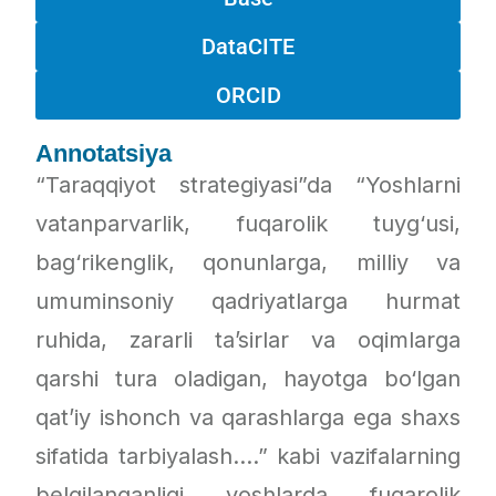
DataCITE
ORCID
Annotatsiya
“Taraqqiyot strategiyasi”da “Yoshlarni
vatanparvarlik, fuqarolik tuyg‘usi,
bag‘rikenglik, qonunlarga, milliy va
umuminsoniy qadriyatlarga hurmat
ruhida, zararli ta’sirlar va oqimlarga
qarshi tura oladigan, hayotga bo‘lgan
qat’iy ishonch va qarashlarga ega shaxs
sifatida tarbiyalash….” kabi vazifalarning
belgilanganligi yoshlarda fuqarolik