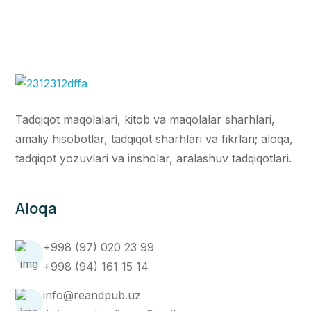
Tadqiqot maqolalari, kitob va maqolalar sharhlari,
amaliy hisobotlar, tadqiqot sharhlari va fikrlari; aloqa,
tadqiqot yozuvlari va insholar, aralashuv tadqiqotlari.
Aloqa
+998 (97) 020 23 99
+998 (94) 161 15 14
info@reandpub.uz