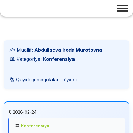
✍️ Muallif:
Abdullaeva Iroda Murotovna
🏛️ Kategoriya:
Konferensiya
📚 Quyidagi maqolalar ro‘yxati:
🗓️ 2026-02-24
🏛️
Konferensiya