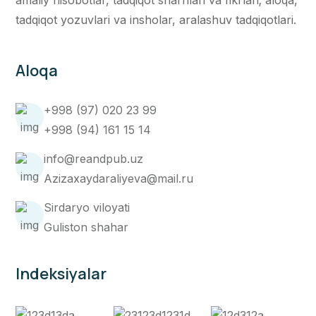
amaliy hisobotlar, tadqiqot sharhlari va fikrlari; aloqa,
tadqiqot yozuvlari va insholar, aralashuv tadqiqotlari.
Aloqa
+998 (97) 020 23 99
+998 (94) 161 15 14
info@reandpub.uz
Azizaxaydaraliyeva@mail.ru
Sirdaryo viloyati
Guliston shahar
Indeksiyalar