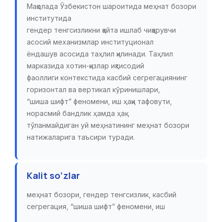
Мақолада Ўзбекистон шароитида меҳнат бозори
институтида
гендер тенгсизликни қайта ишлаб чиқарувчи
асосий механизмлар институционал
ёндашув асосида таҳлил қилинади. Таҳлил
марказида хотин-қизлар иқтисодий
фаоллиги контекстида касбий сегрегациянинг
горизонтал ва вертикал кўринишлари,
“шиша шифт” феномени, иш ҳақи тафовути,
норасмий бандлик ҳамда ҳақ
тўланмайдиган уй меҳнатининг меҳнат бозори
натижаларига таъсири туради.
Kalit so‘zlar
меҳнат бозори, гендер тенгсизлик, касбий
сегрегация, “шиша шифт” феномени, иш