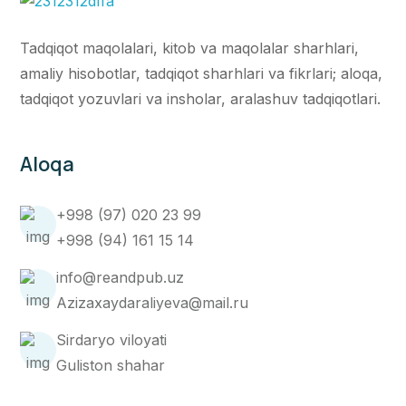
Tadqiqot maqolalari, kitob va maqolalar sharhlari,
amaliy hisobotlar, tadqiqot sharhlari va fikrlari; aloqa,
tadqiqot yozuvlari va insholar, aralashuv tadqiqotlari.
Aloqa
+998 (97) 020 23 99
+998 (94) 161 15 14
info@reandpub.uz
Azizaxaydaraliyeva@mail.ru
Sirdaryo viloyati
Guliston shahar