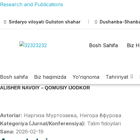
Research and Publications
Sirdaryo viloyati Guliston shahar
Dushanba-Shanba:
Bosh Sahifa
Biz H
Bosh sahifa
Biz haqimizda
Yo’riqnoma
Tahririyat
ALISHER NAVOIY – QOMUSIY IJODKOR
Avtorlar:
Наргиза Муртозаева, Нигора Ғофурова
Kategoriya (Jurnal/Konferensiya):
Talim fidoyilari
Sana:
2026-02-19