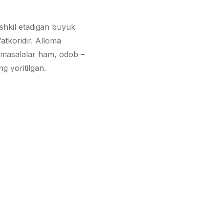
ashkil etadigan buyuk
’atkoridir. Alloma
iy masalalar ham, odob –
g yoritilgan.