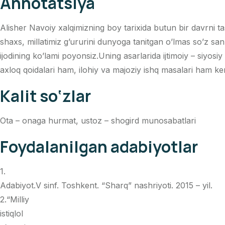
Annotatsiya
Alisher Navoiy xalqimizning boy tarixida butun bir davrni t
shaxs, millatimiz g’ururini dunyoga tanitgan o’lmas so’z san
ijodining ko’lami poyonsiz.Uning asarlarida ijtimoiy – siyos
axloq qoidalari ham, ilohiy va majoziy ishq masalari ham ken
Kalit so‘zlar
Ota – onaga hurmat, ustoz – shogird munosabatlari
Foydalanilgan adabiyotlar
1.
Adabiyot.V sinf. Toshkent. “Sharq” nashriyoti. 2015 – yil.
2.“Milliy
istiqlol