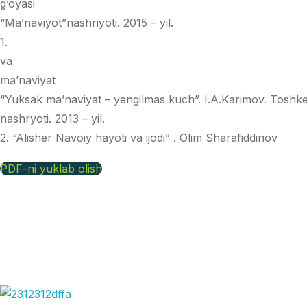
g’oyasi
“Ma’naviyot”nashriyoti. 2015 – yil.
1.
va
ma’naviyat
“Yuksak ma’naviyat – yengilmas kuch”. I.A.Karimov. Toshke
nashryoti. 2013 – yil.
2. “Alisher Navoiy hayoti va ijodi” . Olim Sharafiddinov
PDF-ni yuklab olish