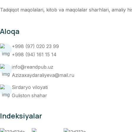
Tadqiqot maqolalari, kitob va maqolalar sharhlari, amaliy hiso
Aloqa
+998 (97) 020 23 99
+998 (94) 161 15 14
info@reandpub.uz
Azizaxaydaraliyeva@mail.ru
Sirdaryo viloyati
Guliston shahar
Indeksiyalar