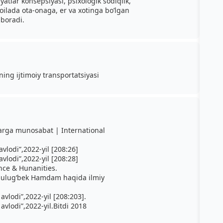
yatlar konsepsiyasi, psixologik sodiqlik,
oilada ota-onaga, er va xotinga bo’lgan
 boradi.
ning ijtimoiy transportatsiyasi
rga munosabat | International
vlodi”,2022-yil [208:26]
vlodi”,2022-yil [208:28]
rnce & Hunanities.
va ulug‘bek Hamdam haqida ilmiy
vlodi”,2022-yil [208:203].
vlodi”,2022-yil.Bitdi 2018