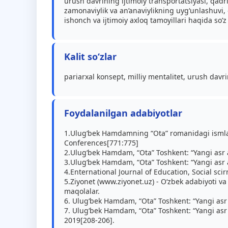
urush davrining ijtimoiy transportatsiyasi, qadri
zamonaviylik va an’anaviylikning uyg‘unlashuvi, 
ishonch va ijtimoiy axloq tamoyillari haqida so’z
Kalit so‘zlar
pariarxal konsept, milliy mentalitet, urush davri
Foydalanilgan adabiyotlar
1.Ulug‘bek Hamdamning “Ota” romanidagi ismla
Conferences[771:775]
2.Ulug‘bek Hamdam, “Ota” Toshkent: “Yangi asr a
3.Ulug‘bek Hamdam, “Ota” Toshkent: “Yangi asr a
4.Enternational Journal of Education, Social sci
5.Ziyonet (www.ziyonet.uz) - O‘zbek adabiyoti 
maqolalar.
6. Ulug‘bek Hamdam, “Ota” Toshkent: “Yangi asr a
7. Ulug‘bek Hamdam, “Ota” Toshkent: “Yangi asr a
2019[208-206].