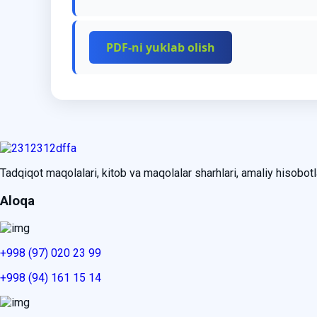
PDF-ni yuklab olish
Tadqiqot maqolalari, kitob va maqolalar sharhlari, amaliy hisobotlar
Aloqa
+998 (97) 020 23 99
+998 (94) 161 15 14