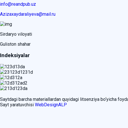
info@reandpub.uz
Azizaxaydaraliyeva@mail.ru
Sirdaryo viloyati
Guliston shahar
Indeksiyalar
Saytdagi barcha materiallardan quyidagi litsenziya bo‘yicha foy
Sayt yaratuvchisi
WebDesignALP