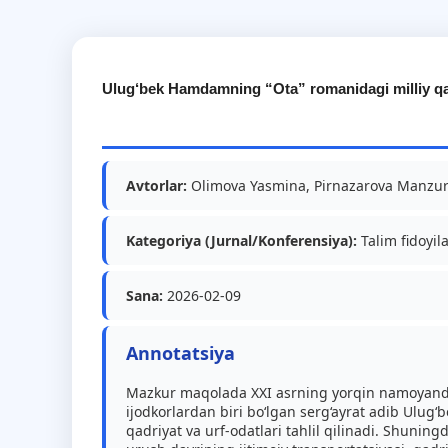
Ulug‘bek Hamdamning “Ota” romanidagi milliy qadr
Avtorlar:
Olimova Yasmina, Pirnazarova Manzu
Kategoriya (Jurnal/Konferensiya):
Talim fidoyila
Sana:
2026-02-09
Annotatsiya
Mazkur maqolada XXI asrning yorqin namoyandas
ijodkorlardan biri bo‘lgan serg‘ayrat adib Ulu
qadriyat va urf-odatlari tahlil qilinadi. Shuni