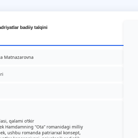
iyatlar badiiy talqini
ra Matnazarovna
ri
i, qalami o‘tkir
g‘bek Hamdamning “Ota” romanidagi milliy
ngdek, ushbu romanda patriarxal konsept,