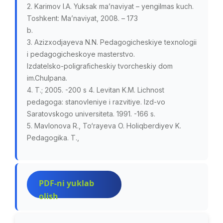
2. Karimov I.A. Yuksak ma’naviyat – yengilmas kuch.
Toshkent: Ma’naviyat, 2008. – 173
b.
3. Azizxodjayeva N.N. Pedagogicheskiye texnologii
i pedagogicheskoye masterstvo.
Izdatelsko-poligraficheskiy tvorcheskiy dom
im.Chulpana.
4. T.; 2005. -200 s 4. Levitan K.M. Lichnost
pedagoga: stanovleniye i razvitiye. Izd-vo
Saratovskogo universiteta. 1991. -166 s.
5. Mavlonova R., To‘rayeva O. Holiqberdiyev K.
Pedagogika. T.,
PDF-ni yuklab
olish