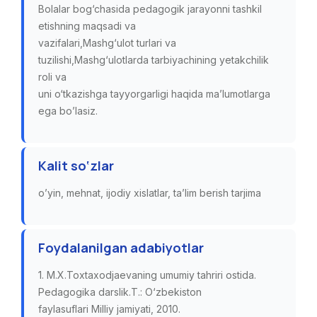
Bolalar bog‘chasida pedagogik jarayonni tashkil
etishning maqsadi va
vazifalari,Mashg‘ulot turlari va
tuzilishi,Mashg‘ulotlarda tarbiyachining yetakchilik
roli va
uni o‘tkazishga tayyorgarligi haqida ma’lumotlarga
ega bo’lasiz.
Kalit so‘zlar
o’yin, mehnat, ijodiy xislatlar, ta’lim berish tarjima
Foydalanilgan adabiyotlar
1. M.X.Toxtaxodjaevaning umumiy tahriri ostida.
Pedagogika darslik.T.: O‘zbekiston
faylasuflari Milliy jamiyati, 2010.