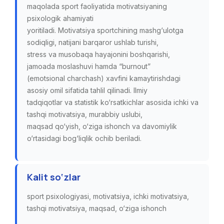
maqolada sport faoliyatida motivatsiyaning
psixologik ahamiyati
yoritiladi. Motivatsiya sportchining mashg‘ulotga
sodiqligi, natijani barqaror ushlab turishi,
stress va musobaqa hayajonini boshqarishi,
jamoada moslashuvi hamda “burnout”
(emotsional charchash) xavfini kamaytirishdagi
asosiy omil sifatida tahlil qilinadi. Ilmiy
tadqiqotlar va statistik ko‘rsatkichlar asosida ichki va
tashqi motivatsiya, murabbiy uslubi,
maqsad qo‘yish, o‘ziga ishonch va davomiylik
o‘rtasidagi bog‘liqlik ochib beriladi.
Kalit so‘zlar
sport psixologiyasi, motivatsiya, ichki motivatsiya,
tashqi motivatsiya, maqsad, o‘ziga ishonch