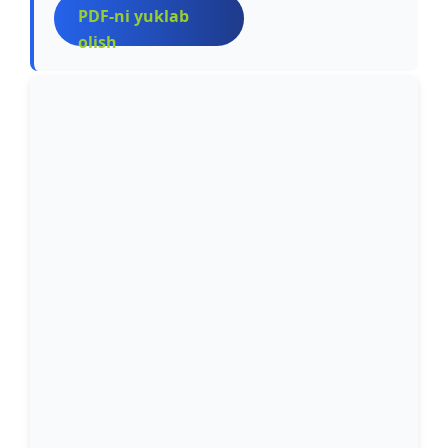
PDF-ni yuklab
olish