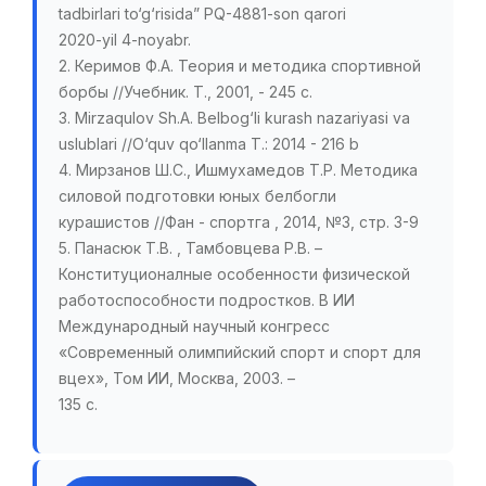
tadbirlari to‘g‘risida” PQ-4881-son qarori
2020-yil 4-noyabr.
2. Керимов Ф.А. Теория и методика спортивной
борбы //Учебник. Т., 2001, - 245 с.
3. Mirzaqulov Sh.A. Belbog‘li kurash nazariyasi va
uslublari //O‘quv qo‘llanma T.: 2014 - 216 b
4. Мирзанов Ш.С., Ишмухамедов Т.Р. Методика
силовой подготовки юных белбогли
курашистов //Фан - спортга , 2014, №3, стр. 3-9
5. Панасюк Т.В. , Тамбовцева Р.В. –
Конституционалные особенности физической
работоспособности подростков. В ИИ
Международный научный конгресс
«Современный олимпийский спорт и спорт для
вцех», Том ИИ, Москва, 2003. –
135 с.