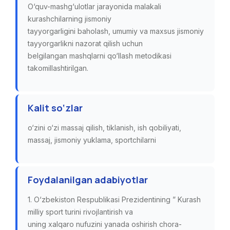
O‘quv-mashg‘ulotlar jarayonida malakali
kurashchilarning jismoniy
tayyorgarligini baholash, umumiy va maxsus jismoniy
tayyorgarlikni nazorat qilish uchun
belgilangan mashqlarni qo‘llash metodikasi
takomillashtirilgan.
Kalit so‘zlar
o‘zini o‘zi massaj qilish, tiklanish, ish qobiliyati,
massaj, jismoniy yuklama, sportchilarni
Foydalanilgan adabiyotlar
1. O‘zbekiston Respublikasi Prezidentining ” Kurash
milliy sport turini rivojlantirish va
uning xalqaro nufuzini yanada oshirish chora-