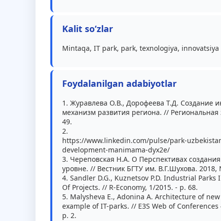
Kalit so‘zlar
Mintaqa, IT park, park, texnologiya, innovatsiya
Foydalanilgan adabiyotlar
1. Журавлева О.В., Дорофеева Т.Д. Создание 
механизм развития региона. // Региональная эко
49.
2.
https://www.linkedin.com/pulse/park-uzbekistan-
development-manimama-dyx2e/
3. Череповская Н.А. О Перспективах создания
уровне. // Вестник БГТУ им. В.Г.Шухова. 2018, №
4. Sandler D.G., Kuznetsov P.D. Industrial Park
Of Projects. // R-Economy, 1/2015. - p. 68.
5. Malysheva E., Adonina A. Architecture of new
example of IT-parks. // E3S Web of Conferences 
p. 2.