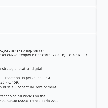
индустриальных парков как
номика: теория и практика, 7 (2016). - с. 49-61. - с.
strategic-location-digital
 IT-кластера на региональном
5. - с. 159.
s In Russia: Conceptual Development
 technological worlds on the
402, 03038 (2023). TransSiberia 2023. -