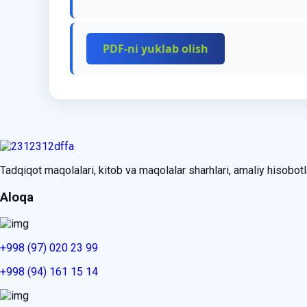
PDF-ni yuklab olish
Tadqiqot maqolalari, kitob va maqolalar sharhlari, amaliy hisobotlar
Aloqa
+998 (97) 020 23 99
+998 (94) 161 15 14