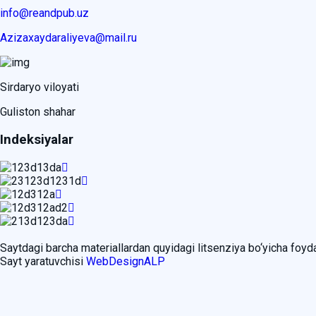
info@reandpub.uz
Azizaxaydaraliyeva@mail.ru
Sirdaryo viloyati
Guliston shahar
Indeksiyalar
Saytdagi barcha materiallardan quyidagi litsenziya bo‘yicha foy
Sayt yaratuvchisi
WebDesignALP