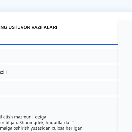
ING USTUVOR VAZIFALARI
zili
l etish mazmuni, o‘ziga
 yoritilgan. Shuningdek, hududlarda IT
 amalga oshirish yuzasidan xulosa berilgan.