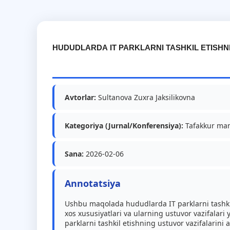
HUDUDLARDA IT PARKLARNI TASHKIL ETISHN
Avtorlar:
Sultanova Zuxra Jaksilikovna
Kategoriya (Jurnal/Konferensiya):
Tafakkur man
Sana:
2026-02-06
Annotatsiya
Ushbu maqolada hududlarda IT parklarni tashki
xos xususiyatlari va ularning ustuvor vazifalari
parklarni tashkil etishning ustuvor vazifalarini