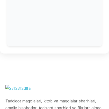
Tadqiqot maqolalari, kitob va maqolalar sharhlari,
amaliy hisobotlar, tadqiqot sharhlari va fikrlari; aloqa,