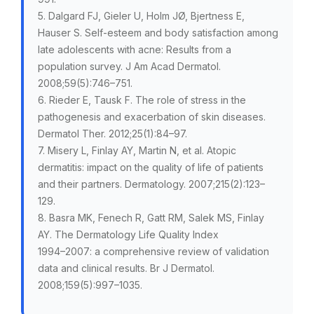
5. Dalgard FJ, Gieler U, Holm JØ, Bjertness E,
Hauser S. Self-esteem and body satisfaction among
late adolescents with acne: Results from a
population survey. J Am Acad Dermatol.
2008;59(5):746–751.
6. Rieder E, Tausk F. The role of stress in the
pathogenesis and exacerbation of skin diseases.
Dermatol Ther. 2012;25(1):84–97.
7. Misery L, Finlay AY, Martin N, et al. Atopic
dermatitis: impact on the quality of life of patients
and their partners. Dermatology. 2007;215(2):123–
129.
8. Basra MK, Fenech R, Gatt RM, Salek MS, Finlay
AY. The Dermatology Life Quality Index
1994–2007: a comprehensive review of validation
data and clinical results. Br J Dermatol.
2008;159(5):997–1035.