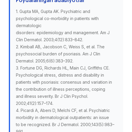
Foydalanilgan adabiyotlar
1. Gupta MA, Gupta AK. Psychiatric and
psychological co-morbidity in patients with
dermatologic
disorders: epidemiology and management. Am J
Clin Dermatol. 2003;4(12):833–842.
2. Kimball AB, Jacobson C, Weiss S, et al. The
psychosocial burden of psoriasis. Am J Clin
Dermatol. 2005;6(6):383–392.
3. Fortune DG, Richards HL, Main CJ, Griffiths CE.
Psychological stress, distress and disability in
patients with psoriasis: consensus and variation in
the contribution of illness perceptions, coping
and illness severity. Br J Clin Psychol.
2002;41(2):157–174.
4. Picardi A, Abeni D, Melchi CF, et al. Psychiatric
morbidity in dermatological outpatients: an issue
to be recognized. Br J Dermatol. 2000;143(5):983–
991.