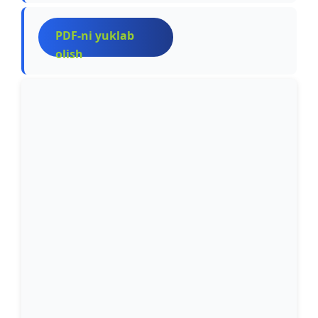
PDF-ni yuklab
olish