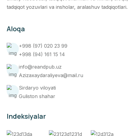
tadqiqot yozuvlari va insholar, aralashuv tadqiqotlari.
Aloqa
+998 (97) 020 23 99
+998 (94) 161 15 14
info@reandpub.uz
Azizaxaydaraliyeva@mail.ru
Sirdaryo viloyati
Guliston shahar
Indeksiyalar