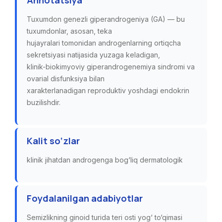
Annotatsiya
Tuxumdon genezli giperandrogeniya (GA) — bu
tuxumdonlar, asosan, teka
hujayralari tomonidan androgenlarning ortiqcha
sekretsiyasi natijasida yuzaga keladigan,
klinik-biokimyoviy giperandrogenemiya sindromi va
ovarial disfunksiya bilan
xarakterlanadigan reproduktiv yoshdagi endokrin
buzilishdir.
Kalit so‘zlar
klinik jihatdan androgenga bog‘liq dermatologik
Foydalanilgan adabiyotlar
Semizlikning ginoid turida teri osti yog‘ to‘qimasi