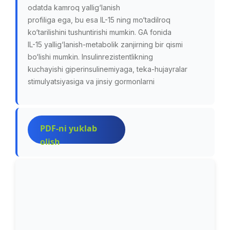
odatda kamroq yallig‘lanish
profiliga ega, bu esa IL-15 ning mo‘tadilroq
ko‘tarilishini tushuntirishi mumkin. GA fonida
IL-15 yallig‘lanish-metabolik zanjirning bir qismi
bo‘lishi mumkin. Insulinrezistentlikning
kuchayishi giperinsulinemiyaga, teka-hujayralar
stimulyatsiyasiga va jinsiy gormonlarni
PDF-ni yuklab
olish