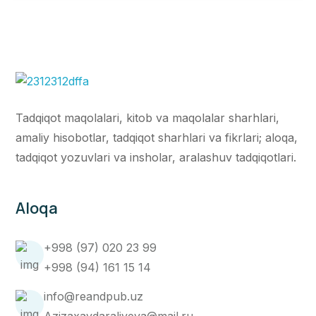
Tadqiqot maqolalari, kitob va maqolalar sharhlari,
amaliy hisobotlar, tadqiqot sharhlari va fikrlari; aloqa,
tadqiqot yozuvlari va insholar, aralashuv tadqiqotlari.
Aloqa
+998 (97) 020 23 99
+998 (94) 161 15 14
info@reandpub.uz
Azizaxaydaraliyeva@mail.ru