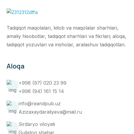
Tadqiqot maqolalari, kitob va maqolalar sharhlari,
amaliy hisobotlar, tadqiqot sharhlari va fikrlari; aloqa,
tadqiqot yozuvlari va insholar, aralashuv tadqiqotlari.
Aloqa
+998 (97) 020 23 99
+998 (94) 161 15 14
info@reandpub.uz
Azizaxaydaraliyeva@mail.ru
Sirdaryo viloyati
Guliston shahar