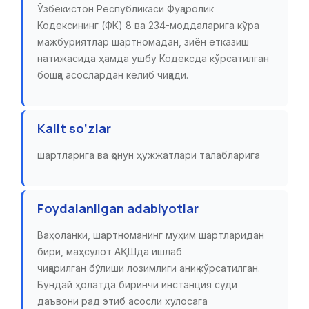
Ўзбекистон Республикаси Фуқаролик
Кодексининг (ФК) 8 ва 234-моддаларига кўра
мажбуриятлар шартномадан, зиён етказиш
натижасида ҳамда ушбу Кодексда кўрсатилган
бошқа асослардан келиб чиқади.
Kalit so‘zlar
шартларига ва қонун ҳужжатлари талабларига
Foydalanilgan adabiyotlar
Ваҳоланки, шартноманинг муҳим шартларидан
бири, маҳсулот АҚШда ишлаб
чиқарилган бўлиши лозимлиги аниқ кўрсатилган.
Бундай ҳолатда биринчи инстанция суди
даъвони рад этиб асосли хулосага