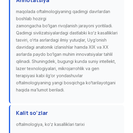
Annotatsiya
maqolada oftalmologiyaning qadimgi davrlardan
boshlab hozirgi
zamongacha bo‘lgan rivojlanish jarayoni yoritiladi.
Qadimgi sivilizatsiyalardagi dastlabki ko‘z kasalliklari
tasviri, o‘rta asrlardagi ilmiy yutuqlar, Uyg‘onish
davridagi anatomik izlanishlar hamda XIX va XX
asrlarda paydo bo‘lgan muhim innovatsiyalar tahlil
qilinadi. Shuningdek, bugungi kunda suniy intellekt,
lazer texnologiyalari, mikrojarrohlik va gen
terapiyasi kabi ilg‘or yondashuvlar
oftalmologiyaning yangi bosqichga ko‘tarilayotgani
haqida ma’lumot beriladi.
Kalit so‘zlar
oftalmologiya, ko‘z kasalliklari tarixi