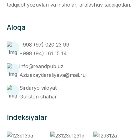
tadqiqot yozuvlari va insholar, aralashuv tadqiqotlari.
Aloqa
+998 (97) 020 23 99
+998 (94) 161 15 14
info@reandpub.uz
Azizaxaydaraliyeva@mail.ru
Sirdaryo viloyati
Guliston shahar
Indeksiyalar