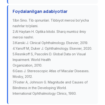
Foydalanilgan adabiyotlar
1.Ibn Sino. Tib qonunlari. Tibbiyot merosi bo‘yicha
nashrlar to‘plami.
2.Al Haytam H. Optika kitobi. Sharq mumtoz ilmiy
merosi nashri.
3.Kanski J. Clinical Ophthalmology. Elsevier, 2019.
4.Yanoff M, Duker J. Ophthalmology. Elsevier, 2020.
5.Resnikoff S, Pascolini D. Global Data on Visual
Impairment. World Health
Organization, 2010.
6.Gass J. Stereoscopic Atlas of Macular Diseases.
Mosby, 2012.
7.Foster A, Johnson G. Magnitude and Causes of
Blindness in the Developing World.
International Ophthalmology Clinics, 1993.