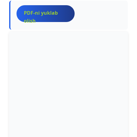
PDF-ni yuklab
olish