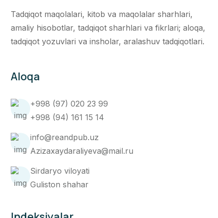
Tadqiqot maqolalari, kitob va maqolalar sharhlari,
amaliy hisobotlar, tadqiqot sharhlari va fikrlari; aloqa,
tadqiqot yozuvlari va insholar, aralashuv tadqiqotlari.
Aloqa
+998 (97) 020 23 99
+998 (94) 161 15 14
info@reandpub.uz
Azizaxaydaraliyeva@mail.ru
Sirdaryo viloyati
Guliston shahar
Indeksiyalar