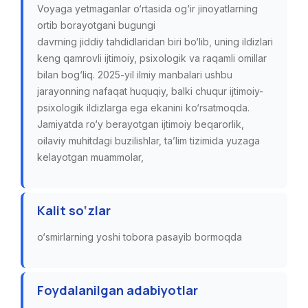
Voyaga yetmaganlar o‘rtasida og‘ir jinoyatlarning
ortib borayotgani bugungi
davrning jiddiy tahdidlaridan biri bo‘lib, uning ildizlari
keng qamrovli ijtimoiy, psixologik va raqamli omillar
bilan bog‘liq. 2025-yil ilmiy manbalari ushbu
jarayonning nafaqat huquqiy, balki chuqur ijtimoiy-
psixologik ildizlarga ega ekanini ko‘rsatmoqda.
Jamiyatda ro‘y berayotgan ijtimoiy beqarorlik,
oilaviy muhitdagi buzilishlar, ta’lim tizimida yuzaga
kelayotgan muammolar,
Kalit so‘zlar
o‘smirlarning yoshi tobora pasayib bormoqda
Foydalanilgan adabiyotlar