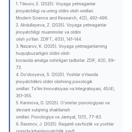
1. Tileuov, E. (2025). Voyaga yetmaganlar
jinoyatchiligi va uning oldini olish omillari.
Modern Science and Research, 4(2), 492–496.
2. Abdullayeva, Z. (2025). Voyaga yetmaganlar
jinoyatchiligi: muammolar va oldini
olish yo‘llari. ZDIFT, 4(13), 141–144.
3. Nazarov, K. (2025). Voyaga yetmaganlarning
huquqbuzarligini oldini olish
borasida amalga oshirilgan tadbirlar. ZDIF, 4(3), 69–
72.
4. Do‘sboyeva, S. (2025). Yoshlar o‘rtasida
jinoyatchilikni oldini olishning psixologik
omillari. Ta’lim Innovatsiyasi va Integratsiyasi, 45(4),
351–355.
5. Karimova, D. (2025). O‘smirlar psixologiyasi va
deviant xulqning shakllanish
omillari. Psixologiya va Jamiyat, 12(1), 77–83.
6. Raximov, J. (2025). Raqamli xavfsizlik va yoshlar
orasida kiberjinoyatchilik xavfi.