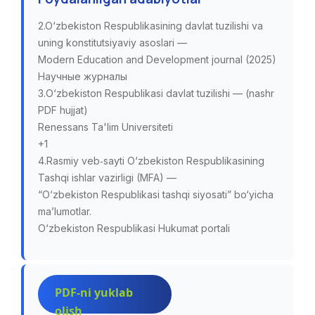
2.O‘zbekiston Respublikasining davlat tuzilishi va
uning konstitutsiyaviy asoslari —
Modern Education and Development journal (2025)
Научные журналы
3.O‘zbekiston Respublikasi davlat tuzilishi — (nashr
PDF hujjat)
Renessans Ta'lim Universiteti
+1
4.Rasmiy veb‑sayti O‘zbekiston Respublikasining
Tashqi ishlar vazirligi (MFA) —
“O‘zbekiston Respublikasi tashqi siyosati” bo‘yicha
ma’lumotlar.
O‘zbekiston Respublikasi Hukumat portali
PDF-ni yuklab
olish