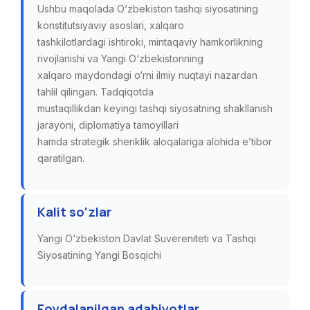
Ushbu maqolada O‘zbekiston tashqi siyosatining
konstitutsiyaviy asoslari, xalqaro
tashkilotlardagi ishtiroki, mintaqaviy hamkorlikning
rivojlanishi va Yangi O‘zbekistonning
xalqaro maydondagi o‘rni ilmiy nuqtayi nazardan
tahlil qilingan. Tadqiqotda
mustaqillikdan keyingi tashqi siyosatning shakllanish
jarayoni, diplomatiya tamoyillari
hamda strategik sheriklik aloqalariga alohida e’tibor
qaratilgan.
Kalit so‘zlar
Yangi O‘zbekiston Davlat Suvereniteti va Tashqi
Siyosatining Yangi Bosqichi
Foydalanilgan adabiyotlar