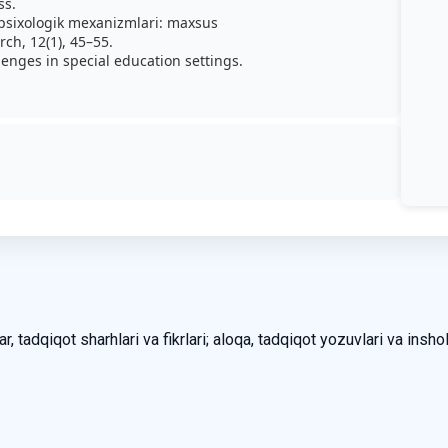
ss.
g psixologik mexanizmlari: maxsus
ch, 12(1), 45–55.
lenges in special education settings.
, tadqiqot sharhlari va fikrlari; aloqa, tadqiqot yozuvlari va inshol