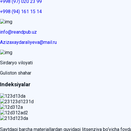
+998 (97) 020 23 99
+998 (94) 161 15 14
info@reandpub.uz
Azizaxaydaraliyeva@mail.ru
Sirdaryo viloyati
Guliston shahar
Indeksiyalar
Saytdagi barcha materiallardan quyidagi litsenziya bo‘yicha foy