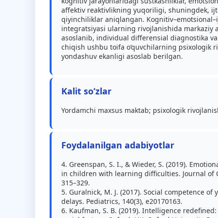
kognitiv jarayonlaridagi sustkashliklar, emotsion
affektiv reaktivlikning yuqoriligi, shuningdek, 
qiyinchiliklar aniqlangan. Kognitiv–emotsional–
integratsiyasi ularning rivojlanishida markaziy 
asoslanib, individual differensial diagnostika va
chiqish ushbu toifa o‘quvchilarning psixologik ri
yondashuv ekanligi asoslab berilgan.
Kalit so‘zlar
Yordamchi maxsus maktab; psixologik rivojlanish
Foydalanilgan adabiyotlar
4. Greenspan, S. I., & Wieder, S. (2019). Emotio
in children with learning difficulties. Journal of 
315–329.
5. Guralnick, M. J. (2017). Social competence o
delays. Pediatrics, 140(3), e20170163.
6. Kaufman, S. B. (2019). Intelligence redefined