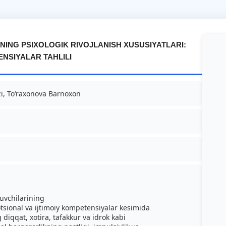
ING PSIXOLOGIK RIVOJLANISH XUSUSIYATLARI:
ENSIYALAR TAHLILI
i, Toʻraxonova Barnoxon
vchilarining
motsional va ijtimoiy kompetensiyalar kesimida
 diqqat, xotira, tafakkur va idrok kabi