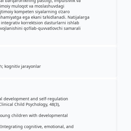
al barqarorlikning pastligi, impulsivlik va
ijtimoiy muloqot va moslashuvdagi
ijtimoiy kompeten siyalarning o‘zaro
ahamiyatga ega ekani ta’kidlanadi. Natijalarga
 integrativ korrektsion dasturlarni ishlab
vojlanishini qo‘llab-quvvatlovchi samarali
; kognitiv jarayonlar
nal development and self-regulation
Clinical Child Psychology, 48(3),
f young children with developmental
: Integrating cognitive, emotional, and