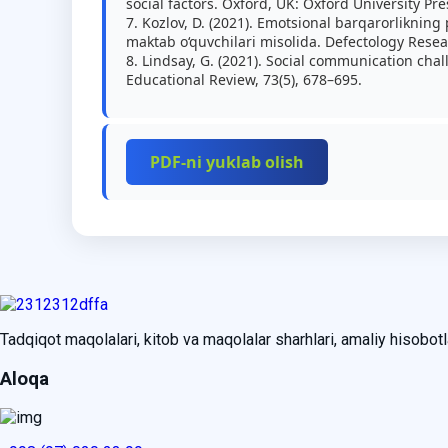
social factors. Oxford, UK: Oxford University Pre
7. Kozlov, D. (2021). Emotsional barqarorliknin
maktab o‘quvchilari misolida. Defectology Resear
8. Lindsay, G. (2021). Social communication chal
Educational Review, 73(5), 678–695.
PDF-ni yuklab olish
Tadqiqot maqolalari, kitob va maqolalar sharhlari, amaliy hisobotlar
Aloqa